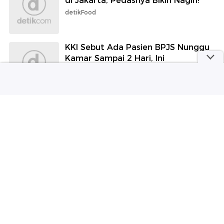
di Jakarta, Pedasnya Bikin Nagih!
detikFood
KKI Sebut Ada Pasien BPJS Nunggu
Kamar Sampai 2 Hari, Ini
Penyebabnya
detikHealth
Loker Jabar
Disnaker Bandung Gelar
Ribuan Loker di Job Fair