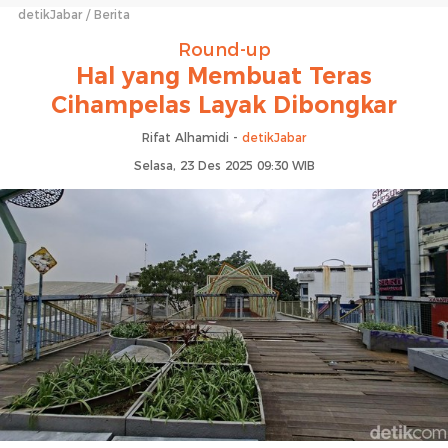
detikJabar
Berita
Round-up
Hal yang Membuat Teras
Cihampelas Layak Dibongkar
Rifat Alhamidi -
detikJabar
Selasa, 23 Des 2025 09:30 WIB