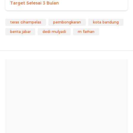
Target Selesai 3 Bulan
teras cihampelas
pembongkaran
kota bandung
berita jabar
dedi mulyadi
m farhan