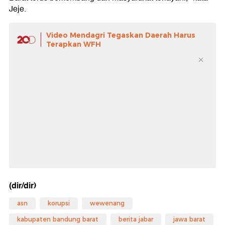
Jeje.
Video Mendagri Tegaskan Daerah Harus
Terapkan WFH
(dir/dir)
asn
korupsi
wewenang
kabupaten bandung barat
berita jabar
jawa barat