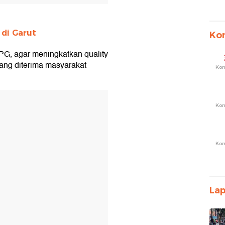
di Garut
Ko
, agar meningkatkan quality
yang diterima masyarakat
Ko
T
Ko
Ko
La