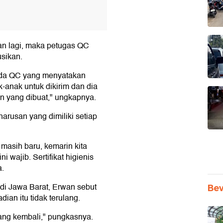
an lagi, maka petugas QC
sikan.
ada QC yang menyatakan
k-anak untuk dikirim dan dia
n yang dibuat," ungkapnya.
eharusan yang dimiliki setiap
masih baru, kemarin kita
i wajib. Sertifikat higienis
a.
 di Jawa Barat, Erwan sebut
Be
ian itu tidak terulang.
lang kembali," pungkasnya.