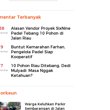
mentar Terbanyak
38
Alasan Vendor Proyek SixNine
Padel Tebang 10 Pohon di
mentar
Jalan Riau
9
Buntut Kemarahan Farhan,
Pengelola Padel Siap
mentar
Kooperatif
7
10 Pohon Riau Ditebang, Dedi
Mulyadi: Masa Nggak
mentar
Ketahuan?
porkeun
Warga Keluhkan Parkir
Sembarangan di Jalan