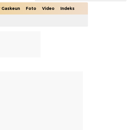
r Gaskeun
Foto
Video
Indeks