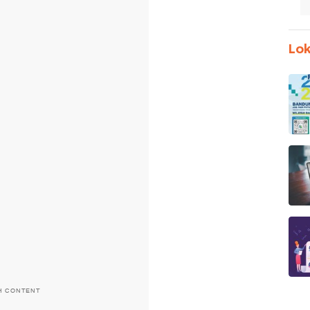
Lok
H CONTENT