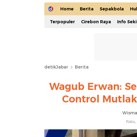
Home
Berita
Sepakbola
Hu
Terpopuler
Cirebon Raya
Info Sek
detikJabar
Berita
Wagub Erwan: Sert
Control Mutlak
Wisma
Rabu, 