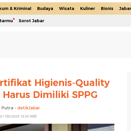
kum & Kriminal
Budaya
Wisata
Kuliner
Bisnis
Jaba
itarmu
Sorot Jabar
ifikat Higienis-Quality
 Harus Dimiliki SPPG
 Putra -
detikJabar
01 Okt 2025 19:00 WIB