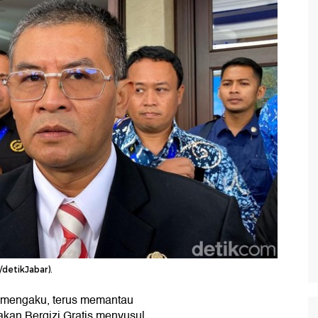
detikJabar).
 mengaku, terus memantau
kan Bergizi Gratis menyusul