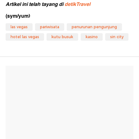
Artikel ini telah tayang di
detikTravel
(sym/yum)
las vegas
pariwisata
penurunan pengunjung
hotel las vegas
kutu busuk
kasino
sin city