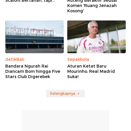
Scaloni Bertahan, tapi...
Ruteng Berakhir Seusai
Komen 'Ruang Jenazah
Kosong'
detikBali
Sepakbola
Bandara Ngurah Rai
Aturan Ketat Baru
Diancam Bom hingga Five
Mourinho, Real Madrid
Stars Club Digerebek
Suka!
Selengkapnya