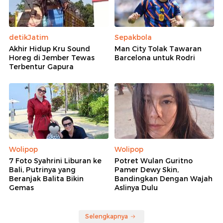
detikJatim
Sepakbola
Akhir Hidup Kru Sound
Man City Tolak Tawaran
Horeg di Jember Tewas
Barcelona untuk Rodri
Terbentur Gapura
Wolipop
Wolipop
7 Foto Syahrini Liburan ke
Potret Wulan Guritno
Bali, Putrinya yang
Pamer Dewy Skin,
Beranjak Balita Bikin
Bandingkan Dengan Wajah
Gemas
Aslinya Dulu
Selengkapnya