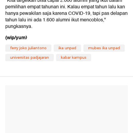
"Kita targetkan bisa capai 2.000 alumni yang ikut dalam
pemilihan empat tahunan ini. Kalau empat tahun lalu kan
hanya pewakilan saja karena COVID-19, tapi pas delapan
tahun lalu ini ada 1.600 alumni ikut mencoblos,"
pungkasnya.
(wip/yum)
ferry joko juliantono
ika unpad
mubes ika unpad
universitas padjajaran
kabar kampus