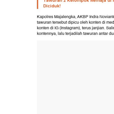
Tawuran 2 Kelompok Remaja di 
Diciduk!
Kapolres Majalengka, AKBP Indra Noviant
tawuran tersebut dipicu oleh konten di me
konten di IG (Instagram), terus janjian. Sal
kontennya, lalu terjadilah tawuran antar d