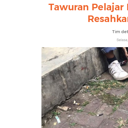
Tawuran Pelajar
Resahka
Tim det
Selasa