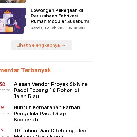
Lowongan Pekerjaan di
Perusahaan Fabrikasi
Rumah Modular Sukabumi
Kamis, 12 Feb 2026 04:30 WIB
Lihat Selengkapnya
mentar Terbanyak
38
Alasan Vendor Proyek SixNine
Padel Tebang 10 Pohon di
mentar
Jalan Riau
9
Buntut Kemarahan Farhan,
Pengelola Padel Siap
mentar
Kooperatif
7
10 Pohon Riau Ditebang, Dedi
Mulyadi: Masa Nggak
mentar