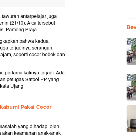
 tawuran antarpelajar juga
nin (21/10). Aksi tersebut
Be
isi Pamong Praja.
ungkapkan bahwa kedua
gga terjadinya serangan.
ajam, seperti cocor bebek dan
g pertama kalinya terjadi. Ada
an petugas Satpol PP yang
 kata Ujang.
Sukabumi Pakai Cocor
masalah yang dihadapi oleh
ah akan keamanan anak-anak