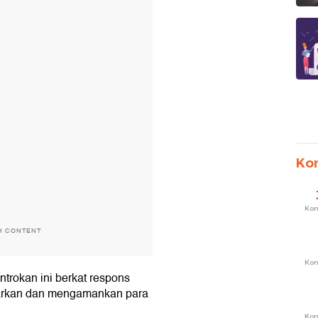
Ko
Ko
H CONTENT
Ko
ntrokan ini berkat respons
barkan dan mengamankan para
Ko