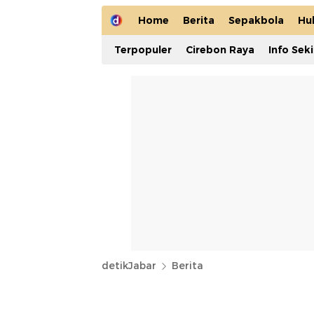
Home
Berita
Sepakbola
Hu
Terpopuler
Cirebon Raya
Info Sek
detikJabar
Berita