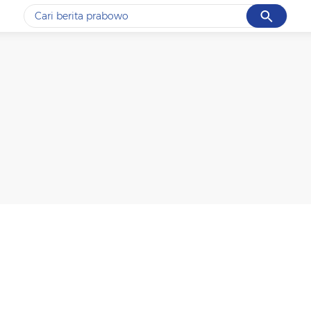
Cancel
Yang sedang ramai dicari
#1
data live draw sgp
#2
k-talk
#3
kebakaran
#4
prabowo
#5
gempa hari ini
Promoted
Terakhir yang dicari
Loading...