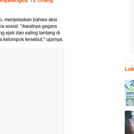
Majalengka, 15 Orang
o, menjelaskan bahwa aksi
dia sosial. "Awalnya gegara
ing ejek dan saling tantang di
ua kelompok tersebut," ujarnya.
Lok