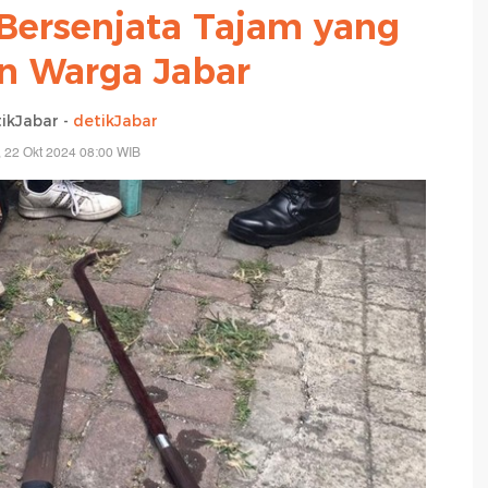
 Bersenjata Tajam yang
n Warga Jabar
ikJabar -
detikJabar
, 22 Okt 2024 08:00 WIB