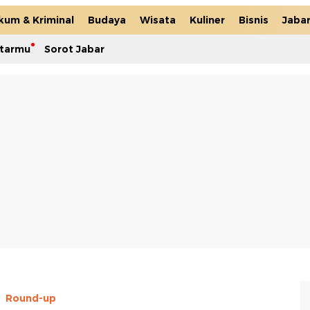
kum & Kriminal
Budaya
Wisata
Kuliner
Bisnis
Jaba
itarmu
Sorot Jabar
Round-up