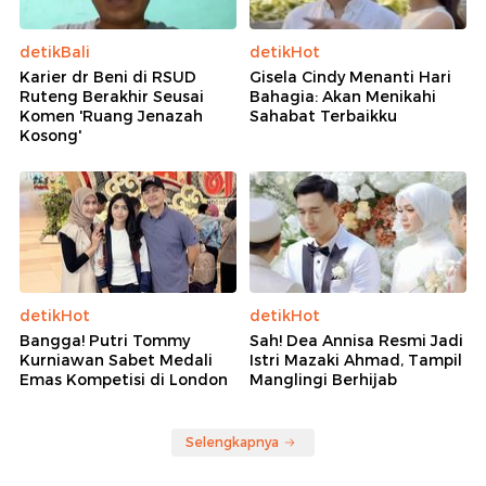
detikBali
detikHot
Karier dr Beni di RSUD
Gisela Cindy Menanti Hari
Ruteng Berakhir Seusai
Bahagia: Akan Menikahi
Komen 'Ruang Jenazah
Sahabat Terbaikku
Kosong'
detikHot
detikHot
Bangga! Putri Tommy
Sah! Dea Annisa Resmi Jadi
Kurniawan Sabet Medali
Istri Mazaki Ahmad, Tampil
Emas Kompetisi di London
Manglingi Berhijab
Selengkapnya