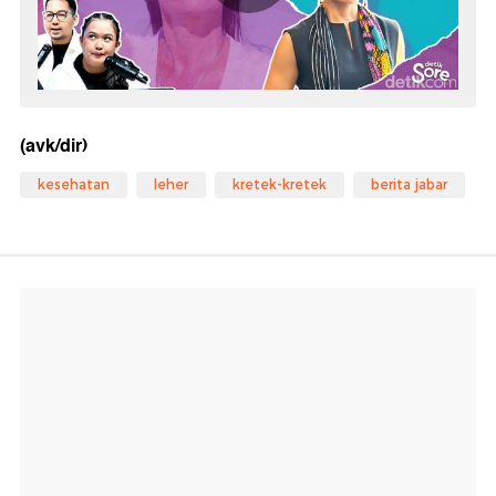
(avk/dir)
kesehatan
leher
kretek-kretek
berita jabar