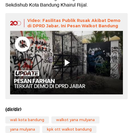
Sekdishub Kota Bandung Khairul Rijal.
Video: Fasilitas Publik Rusak Akibat Demo
di DPRD Jabar, Ini Pesan Walkot Bandung
(dir/dir)
wali kota bandung
walkot yana mulyana
yana mulyana
kpk ott walkot bandung