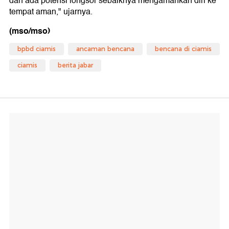
dan ada potensi longsor sebaiknya mengamankan diri ke
tempat aman," ujarnya.
(mso/mso)
bpbd ciamis
ancaman bencana
bencana di ciamis
ciamis
berita jabar