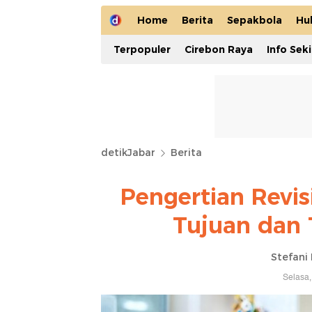
Home
Berita
Sepakbola
Hu
Terpopuler
Cirebon Raya
Info Sek
detikJabar
Berita
Pengertian Revisi
Tujuan dan 
Stefani
Selasa,