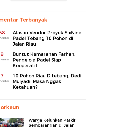
mentar Terbanyak
38
Alasan Vendor Proyek SixNine
Padel Tebang 10 Pohon di
mentar
Jalan Riau
9
Buntut Kemarahan Farhan,
Pengelola Padel Siap
mentar
Kooperatif
7
10 Pohon Riau Ditebang, Dedi
Mulyadi: Masa Nggak
mentar
Ketahuan?
porkeun
Warga Keluhkan Parkir
Sembarangan di Jalan