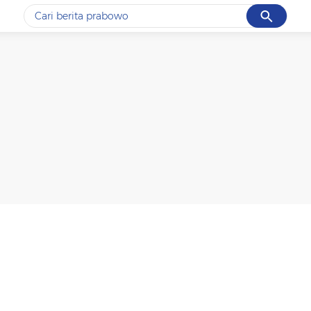
Cancel
Yang sedang ramai dicari
#1
data live draw sgp
#2
iran
#3
senjata
#4
prabowo
#5
gempa hari ini
Promoted
Terakhir yang dicari
Loading...