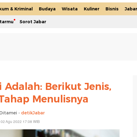
kum & Kriminal
Budaya
Wisata
Kuliner
Bisnis
Jaba
itarmu
Sorot Jabar
 Adalah: Berikut Jenis,
Tahap Menulisnya
 Ditamei -
detikJabar
 02 Agu 2022 17:08 WIB