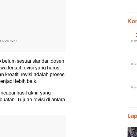
Ko
H CONTENT
Ko
p belum sesuai standar, dosen
Ko
 terkait revisi yang harus
 kreatif, revisi adalah proses
njadi lebih baik.
Ko
ncapai hasil akhir yang
atan. Tujuan revisi di antara
La
T