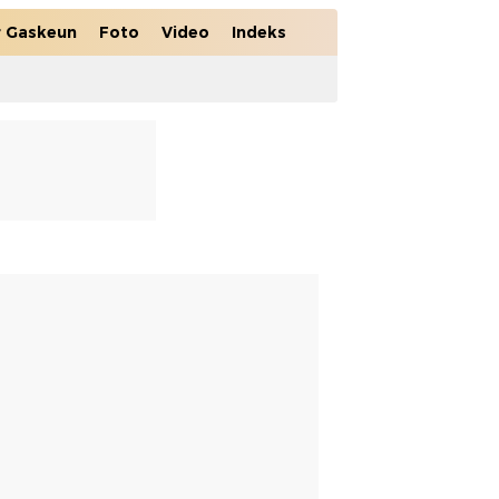
r Gaskeun
Foto
Video
Indeks