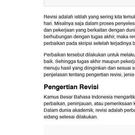
Pengertian Revisi
Revisi adalah istilah yang sering kita tem
Jenis-jenis Revisi
hari. Misalnya saja dalam proses penyele
Revisi Teknis
dan pekerjaan yang berkaitan dengan dunia
Revisi Non-teknis
berhubungan dengan tugas akhir, maka re
Revisi Ulang
perbaikan pada skripsi setelah terjadinya
Tujuan Revisi
Perbaikan tersebut dilakukan untuk melak
Tahap-tahap Menulis
baik. Sehingga tugas akhir maupun pekerja
menuju hasil yang diinginkan dan sesuai st
Perbedaan Istilah Revisi dan Eval
penjelasan tentang pengertian revisi, jenis-
Evaluasi
Revisi
Pengertian Revisi
Kamus Besar Bahasa Indonesia mengartika
perbaikan, peninjauan, atau pemeriksaan
Dalam dunia akademik, revisi adalah perb
sidang selesai dilakukan.