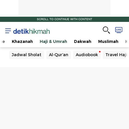
SCROLL TO CONTINUE WITH CONTENT
me
Khazanah
Haji & Umrah
Dakwah
Muslimah
K
Jadwal Sholat
Al-Qur'an
Audiobook
Travel Haj