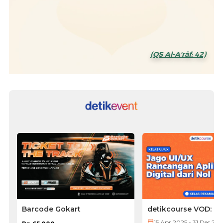
(QS Al-A'rāf: 42)
Barcode Gokart
detikcourse VOD: Ke
UI/UX
15 Apr 2025 - 31 Des 20