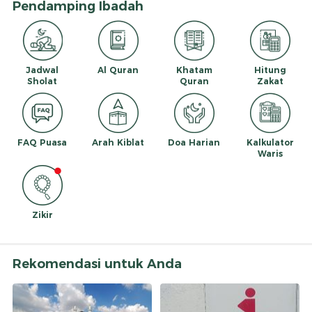
Pendamping Ibadah
Jadwal
Al Quran
Khatam
Hitung
Sholat
Quran
Zakat
FAQ Puasa
Arah Kiblat
Doa Harian
Kalkulator
Waris
Zikir
Rekomendasi untuk Anda