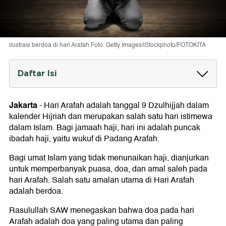
ilustrasi berdoa di hari Arafah Foto: Getty Images/iStockphoto/FOTOKITA
Daftar Isi
Keutamaan Hari Arafah dalam Hadits
Jakarta
-
Hari Arafah adalah tanggal 9 Dzulhijjah dalam
Waktu Terbaik Membaca Doa Hari Arafah
kalender Hijriah dan merupakan salah satu hari istimewa
Bacaan Doa Hari Arafah
dalam Islam. Bagi jamaah haji, hari ini adalah puncak
ibadah haji, yaitu wukuf di Padang Arafah.
1. Doa Dimudahkan Meninggalkan Maksiat
2. Doa Sapu Jagat
Bagi umat Islam yang tidak menunaikan haji, dianjurkan
3. Doa Mohon Pengampunan
untuk memperbanyak puasa, doa, dan amal saleh pada
4. Doa Diberi Istikamah
hari Arafah. Salah satu amalan utama di Hari Arafah
5. Doa Mohon Perlindungan
6. Doa Memuji Keagungan Allah SWT
adalah berdoa.
Rasulullah SAW menegaskan bahwa doa pada hari
Arafah adalah doa yang paling utama dan paling