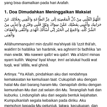
yang bisa diamalkan pada hari Arafah.
1. Doa Dimudahkan Meninggalkan Maksiat
اللَّهُمَّ انْقُلْنِي مِنْ ذُلِّ الْمَعْصِيَةِ إلَى عِزِّ الطَّاعَةِ وَاكْفِنِي بِحَلَالِك عَنْ
حَرَامِك وَأَغْنِنِي بِفَضْلِك عَمَّنْ سِوَاكَ وَنَوِّرْ قَلْبِي وَقَبْرِي وَأَعِذْنِي مِنْ
الشَّرِّ كُلِّهِ، وَاجْمَعْ لِي الْخَيْرَ إنِّي أَسْأَلُكَ الْهُدَى وَالتُّقَى وَالْعَفَافَ
وَالْغِنَى
Allāhummanqulnī min dzullil ma'shiyati ilā 'izzit thā'ah,
wakfinī bi halālika 'an harāmik, wa aghninī bi fadhlika 'an
man siwāk. Wa nawwir qalbī wa qabrī. Wa a'idznī minas
syarri kullih. Wajma' liyal khayr. Innī as'alukal hudā wat
tuqā, wal 'afāfa, wal ghinā.
Artinya: "Ya Allah, pindahkan aku dari rendahnya
kemaksiatan ke kemuliaan taat. Cukupilah aku dengan
halal-Mu dari barang haram-Mu. Genapilah diriku dengan
kemurahan-Mu dari zat selain diri-Mu. Terangilah hati dan
kuburku. Lindungilah aku dari segala bentuk kejahatan.
Kumpulkanlah segala kebaikan pada diriku. Aku
memohon kepada-Mu petunjuk, takwa, kecukupan, dan