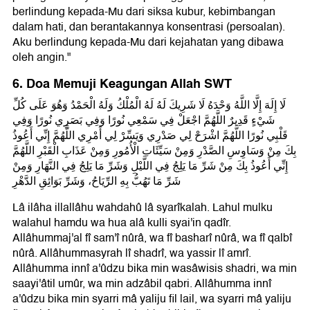
berlindung kepada-Mu dari siksa kubur, kebimbangan
dalam hati, dan berantakannya konsentrasi (persoalan).
Aku berlindung kepada-Mu dari kejahatan yang dibawa
oleh angin."
6. Doa Memuji Keagungan Allah SWT
لَا إِلَهَ إِلَّا اللَّهُ وَحْدَهُ لَا شَرِيكَ لَهُ لَهُ الْمُلْكُ وَلَهُ الْحَمْدُ وَهُوَ عَلَى كُلِّ
شَيْءٍ قَدِيرٌ اللَّهُمَّ اجْعَلْ فِي سَمْعِي نُورًا وَفِي بَصَرِي نُورًا وَفِي
قَلْبِي نُورًا اللَّهُمَّ اشْرَحْ لِي صَدْرِي وَيَسِّرْ لِي أَمْرِي اللَّهُمَّ إِنِّي أَعُوذُ
بِكَ مِنْ وَسَاوِسِ الصَّدْرِ وَمِنْ سَيِّئَاتِ الْأُمُورِ وَمِنْ عَذَابِ الْقَبْرِ اللَّهُمَّ
إِنِّي أَعُوذُ بِكَ مِنْ شَرِّ مَا يَلِجُ فِي اللَّيْلِ وَشَرِّ مَا يَلِجُ فِي النَّهَارِ وَمِنْ
شَرِّ مَا تَهُبُّ بِهِ الرِّيَاحُ، وَشَرِّ بَوَائِقِ الدَّهْرِ
Lâ ilâha illallâhu wahdahû lâ syarîkalah. Lahul mulku
walahul hamdu wa hua alâ kulli syai'in qadîr.
Allâhummaj'al fî sam'î nûrâ, wa fî basharî nûrâ, wa fî qalbî
nûrâ. Allâhummasyrah lî shadrî, wa yassir lî amrî.
Allâhumma innî a'ûdzu bika min wasâwisis shadri, wa min
saayi'âtil umûr, wa min adzâbil qabri. Allâhumma innî
a'ûdzu bika min syarri mâ yaliju fil lail, wa syarri mâ yaliju