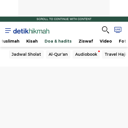
SCROLL TO CONTINUE WITH CONTENT
Muslimah
Kisah
Doa & hadits
Ziswaf
Video
Fot
Jadwal Sholat
Al-Qur'an
Audiobook
Travel Haj