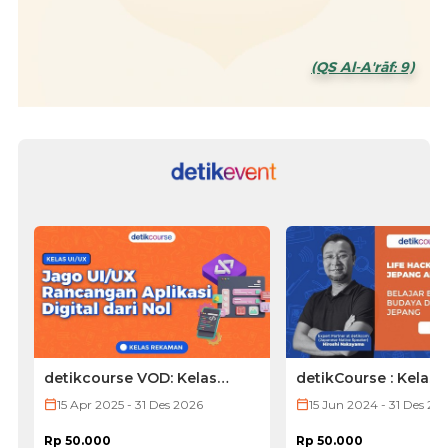
(QS Al-A'rāf: 9)
detikcourse VOD: Kelas
detikCourse : Kelas
UI/UX
Jepang (VOD ONLY)
15 Apr 2025 - 31 Des 2026
15 Jun 2024 - 31 Des 20
Rp 50.000
Rp 50.000