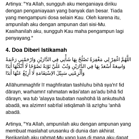
Artinya: "Ya Allah, sungguh aku menganiaya diriku
dengan penganiayaan yang banyak dan besar. Tiada
yang mengampuni dosa selain Kau. Oleh karena itu,
ampunilah aku dengan ampunan dari sisi-Mu.
Kasihanilah aku, sungguh Kau maha pengampun lagi
penyayang."
4. Doa Diberi Istikamah
اللَّهُمَّ اغْفِرْ لِي مَغْفِرَةً تَصْلُحُ بِهَا شَأْنِي فِي الدَّارَيْنِ وَارْحَمْنِي رَحْمَةً
وَاسِعَةً أَسْعَدُ بِهَا فِي الدَّارَيْنِ وَتُبْ عَلَيَّ تَوْبَةً نَصُوْحًا لَا أَنْكُثُهَا أَبَدًا
وَأَلْزِمْنِي سَبِيْلَ الاِسْتِقَامَةِ لَا أَزِيْغُ عَنْهَا أَبَدًا
Allāhummaghfir lī maghfiratan tashluhu bihā sya'nī fid
dārayn, warhamnī rahmatan wāsi'atan as'adu bihā fid
dārayn, wa tub 'alayya taubatan nashūhā lā ankutsuhā
abadā, wa alzimnī sabīlal istiqāmah lā azīghu 'anhā
abadā.
Artinya, "Ya Allah, ampunilah aku dengan ampunan yang
membuat maslahat urusanku di dunia dan akhirat.
Berikanlah aku rahmat-Mu yang luas di mana aku dapat