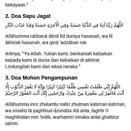
kekayaan."
2. Doa Sapu Jagat
اللَّهُمَّ رَبَّنَا آتِنَا فِي الدُّنْيَا حَسَنَةً وَفِي الْآخِرَةِ حَسَنَةً وَقِنَا عَذَابَ النَّارِ
Allāhumma rabbanā ātinā fid duniya hasanah, wa fil
ākhirati hasanah, wa qinā 'adzāban nār.
Artinya, "Ya Allah, Tuhan kami, berikanlah kebaikan
kepada kami di dunia dan kebaikan di akhirat.
Lindungilah kami dari siksa neraka."
3. Doa Mohon Pengampunan
اللَّهُمَّ إِنِّي ظَلَمْتُ نَفْسِي ظُلْمًا كَثِيْرًا كَبِيْرًا وَإِنَّهُ لَا يَغْفِرُ الذُّنُوْبَ إِلَّا
أَنْتَ فَاغْفِرْ لِي مَغْفِرَةً مِنْ عِنْدِكَ وَارْحَمْنِي إِنَّكَ أَنْتَ الغَفُوْرُ الرَّحِيْمُ
Allāhumma innī zhalamtu nafsī zhulman katsīran kabīran,
wa innahū lā yaghfirud dzunūba illā anta, faghfir lī
maghfiratan min 'indik, warhamnī innaka antal ghafūrur
rahīm.