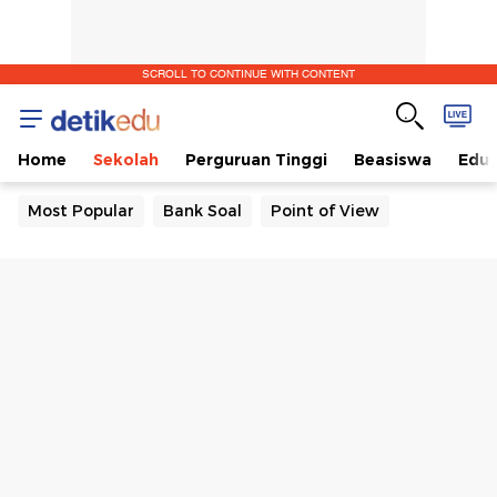
SCROLL TO CONTINUE WITH CONTENT
Home
Sekolah
Perguruan Tinggi
Beasiswa
Edut
Most Popular
Bank Soal
Point of View