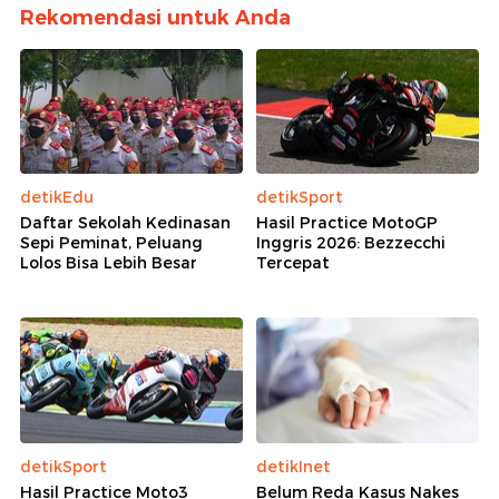
Rekomendasi untuk Anda
detikEdu
detikSport
Daftar Sekolah Kedinasan
Hasil Practice MotoGP
Sepi Peminat, Peluang
Inggris 2026: Bezzecchi
Lolos Bisa Lebih Besar
Tercepat
detikSport
detikInet
Hasil Practice Moto3
Belum Reda Kasus Nakes