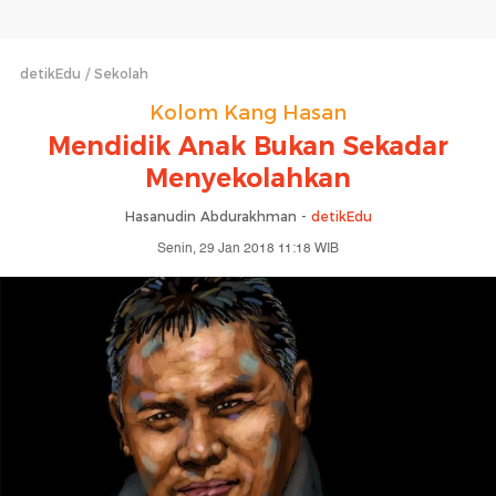
detikEdu
Sekolah
Kolom Kang Hasan
Mendidik Anak Bukan Sekadar
Menyekolahkan
Hasanudin Abdurakhman -
detikEdu
Senin, 29 Jan 2018 11:18 WIB