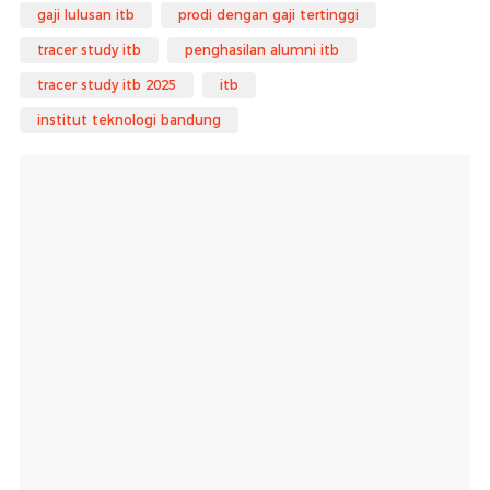
gaji lulusan itb
prodi dengan gaji tertinggi
tracer study itb
penghasilan alumni itb
tracer study itb 2025
itb
institut teknologi bandung