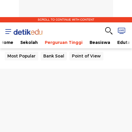
SCROLL TO CONTINUE WITH CONTENT
Home
Sekolah
Perguruan Tinggi
Beasiswa
Eduta
Most Popular
Bank Soal
Point of View