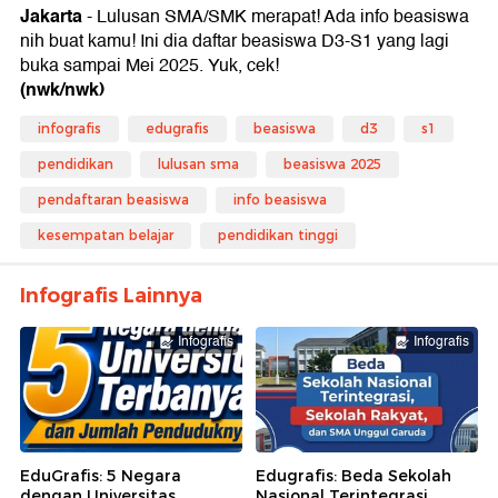
Jakarta
- Lulusan SMA/SMK merapat! Ada info beasiswa
nih buat kamu! Ini dia daftar beasiswa D3-S1 yang lagi
buka sampai Mei 2025. Yuk, cek!
(nwk/nwk)
infografis
edugrafis
beasiswa
d3
s1
pendidikan
lulusan sma
beasiswa 2025
pendaftaran beasiswa
info beasiswa
kesempatan belajar
pendidikan tinggi
Infografis Lainnya
Infografis
Infografis
EduGrafis: 5 Negara
Edugrafis: Beda Sekolah
dengan Universitas
Nasional Terintegrasi,