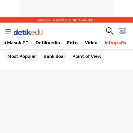
SCROLL TO CONTINUE WITH CONTENT
ksi Masuk PT
Detikpedia
Foto
Video
Infografis
Most Popular
Bank Soal
Point of View