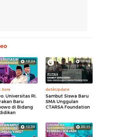
deo
18:24
01:46
k Sore
detikUpdate
o: Universitas RI,
Sambut Siswa Baru
rakan Baru
SMA Unggulan
bowo di Bidang
CTARSA Foundation
didikan
10:59
20:11