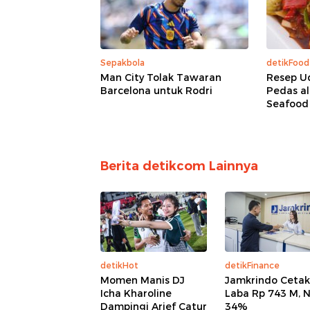
Sepakbola
detikFood
Man City Tolak Tawaran
Resep U
Barcelona untuk Rodri
Pedas a
Seafood
Berita detikcom Lainnya
detikHot
detikFinance
Momen Manis DJ
Jamkrindo Cetak
Icha Kharoline
Laba Rp 743 M, N
Dampingi Arief Catur
34%