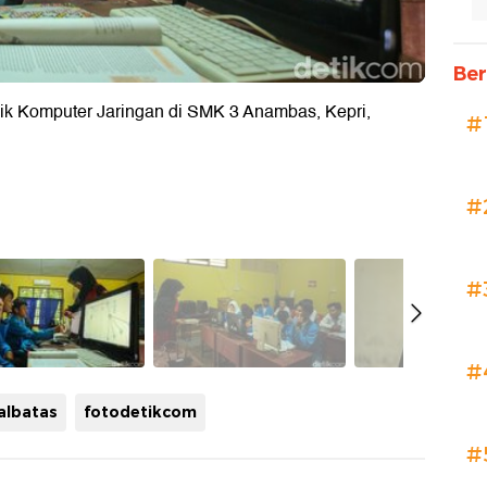
Ber
nik Komputer Jaringan di SMK 3 Anambas, Kepri,
#
#
#
#
albatas
fotodetikcom
#