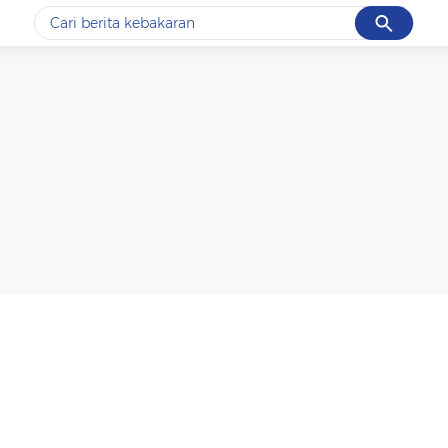
Cancel
Yang sedang ramai dicari
#1
data live draw sgp
#2
k-talk
#3
kebakaran
#4
prabowo
#5
gempa hari ini
Promoted
Terakhir yang dicari
Loading...