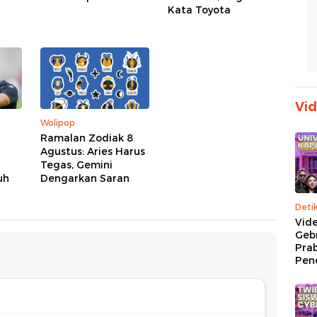
Kata Toyota
Vi
Wolipop
i
Ramalan Zodiak 8
Agustus: Aries Harus
Tegas, Gemini
uh
Dengarkan Saran
Deti
Vide
Geb
Pra
Pen