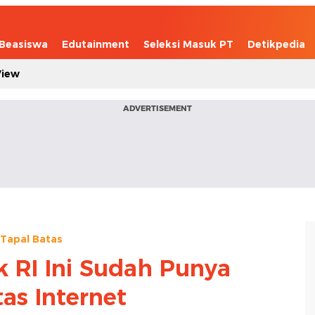
Beasiswa
Edutainment
Seleksi Masuk PT
Detikpedia
View
ADVERTISEMENT
Tapal Batas
k RI Ini Sudah Punya
tas Internet