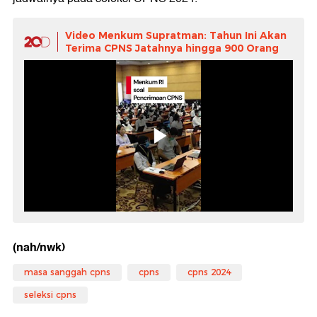
Video Menkum Supratman: Tahun Ini Akan
Terima CPNS Jatahnya hingga 900 Orang
(nah/nwk)
masa sanggah cpns
cpns
cpns 2024
seleksi cpns