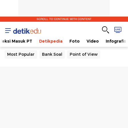
SCROLL TO CONTINUE WITH CONTENT
eleksi Masuk PT
Detikpedia
Foto
Video
Infografis
Most Popular
Bank Soal
Point of View