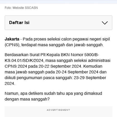
Foto: Website SSCASN
Daftar Isi
Apa Itu Masa Sanggah CPNS?
Jakarta
-
Pada proses seleksi calon pegawai negeri sipil
Cara Sanggah CPNS
(CPNS), terdapat masa sanggah dan jawab sanggah.
Jadwal CPNS 2024
Berdasarkan Surat Plt Kepala BKN Nomor 5900/B-
KS.04.01/SD/K/2024, masa sanggah seleksi administrasi
CPNS 2024 pada 20-22 September 2024. Kemudian
masa jawab sanggah pada 20-24 September 2024 dan
diikuti pengumuman pasca sanggah: 23-29 September
2024.
Namun, apa detikers sudah tahu apa yang dimaksud
dengan masa sanggah?
ADVERTISEMENT