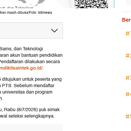
atran masih dibuka!Foto: Istimewa
Ber
#
Sains, dan Teknologi
aran akun bantuan pendidikan
#
erima KIP Kuliah
 Pendaftaran dilakukan secara
emdiktisaintek.go.id/
.
#
6 ditujukan untuk peserta yang
an PTS. Sebelum mendaftar
 universitas dan program
#
h.
du, Rabu (8/7/2026) yuk simak
dwal seleksi selengkapnya.
#