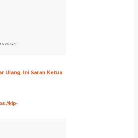
H CONTENT
 Ulang, Ini Saran Ketua
ps://kip-
T