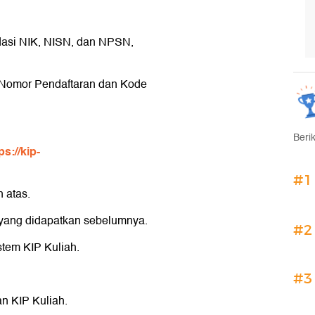
idasi NIK, NISN, dan NPSN,
n Nomor Pendaftaran dan Kode
Beri
ps://kip-
#1
n atas.
 yang didapatkan sebelumnya.
#2
istem KIP Kuliah.
#3
an KIP Kuliah.