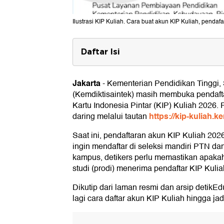
Ilustrasi KIP Kuliah. Cara buat akun KIP Kuliah, pendaf
Daftar Isi
Cara Daftar Akun KIP Kuliah
Jakarta
-
Kementerian Pendidikan Tinggi, 
Cara Daftar KIP Kuliah 2026
(Kemdiktisaintek) masih membuka pendaft
Cara Lihat Kampus dan Prodi Pen
Kartu Indonesia Pintar (KIP) Kuliah 2026.
https://kip-kuliah.k
daring melalui tautan
Jadwal KIP Kuliah 2026
Saat ini, pendaftaran akun KIP Kuliah 202
ingin mendaftar di seleksi mandiri PTN d
kampus, detikers perlu memastikan apakah
studi (prodi) menerima pendaftar KIP Kulia
Dikutip dari laman resmi dan arsip detikE
lagi cara daftar akun KIP Kuliah hingga ja