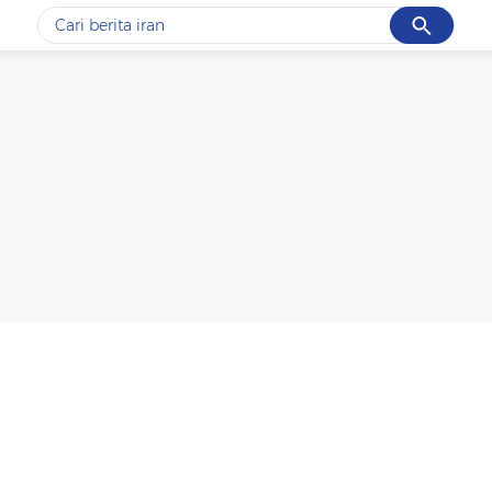
Cancel
Yang sedang ramai dicari
#1
data live draw sgp
#2
piala presiden 2026
#3
prabowo
#4
iran
#5
gempa hari ini
Promoted
Terakhir yang dicari
Loading...