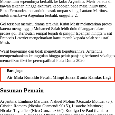
Momentum sepenuhnya berbalik ke kubu Argentina. Mesir berada di
bawah tekanan hingga akhirnya kebobolan pada masa injury time.
Enzo Fernandez menanduk masuk umpan silang Lautaro Martinez
untuk membawa Argentina berbalik unggul 3-2.
Gol tersebut memicu drama terakhir. Kubu Mesir melancarkan protes
karena menganggap Mohamed Salah lebih dulu dilanggar dalam
proses gol. Keributan sempat terjadi di pinggir lapangan hingga wasit
Francois Letexier mengeluarkan kartu merah kepada salah satu staf
Mesir.
Wasit bergeming dan tidak mengubah keputusannya. Argentina
mempertahankan keunggulan hingga peluit panjang berbunyi sekaligus
memastikan tiket ke perempatfinal Piala Dunia 2026.
Baca juga:
Air Mata Ronaldo Pecah, Mimpi Juara Dunia Kandas Lagi
Susunan Pemain
Argentina: Emiliano Martinez; Nahuel Molina (Gonzalo Montiel 73'),
Cristian Romero (Nicolas Otamendi 90+5'), Lisandro Martinez;
Nicolas Tagliafico (Nico Gonzalez 66'); Rodrigo De Paul (Lautaro