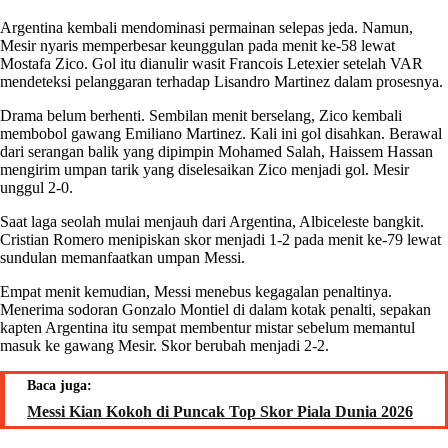
Argentina kembali mendominasi permainan selepas jeda. Namun,
Mesir nyaris memperbesar keunggulan pada menit ke-58 lewat
Mostafa Zico. Gol itu dianulir wasit Francois Letexier setelah VAR
mendeteksi pelanggaran terhadap Lisandro Martinez dalam prosesnya.
Drama belum berhenti. Sembilan menit berselang, Zico kembali
membobol gawang Emiliano Martinez. Kali ini gol disahkan. Berawal
dari serangan balik yang dipimpin Mohamed Salah, Haissem Hassan
mengirim umpan tarik yang diselesaikan Zico menjadi gol. Mesir
unggul 2-0.
Saat laga seolah mulai menjauh dari Argentina, Albiceleste bangkit.
Cristian Romero menipiskan skor menjadi 1-2 pada menit ke-79 lewat
sundulan memanfaatkan umpan Messi.
Empat menit kemudian, Messi menebus kegagalan penaltinya.
Menerima sodoran Gonzalo Montiel di dalam kotak penalti, sepakan
kapten Argentina itu sempat membentur mistar sebelum memantul
masuk ke gawang Mesir. Skor berubah menjadi 2-2.
Baca juga:
Messi Kian Kokoh di Puncak Top Skor Piala Dunia 2026