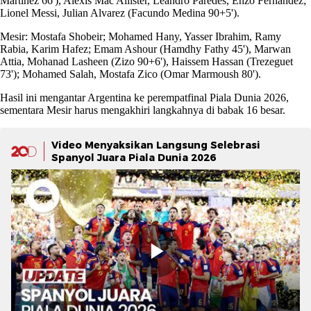
Martinez 66'), Alexis Mac Allister, Leandro Paredes, Enzo Fernandez;
Lionel Messi, Julian Alvarez (Facundo Medina 90+5').
Mesir: Mostafa Shobeir; Mohamed Hany, Yasser Ibrahim, Ramy
Rabia, Karim Hafez; Emam Ashour (Hamdhy Fathy 45'), Marwan
Attia, Mohanad Lasheen (Zizo 90+6'), Haissem Hassan (Trezeguet
73'); Mohamed Salah, Mostafa Zico (Omar Marmoush 80').
Hasil ini mengantar Argentina ke perempatfinal Piala Dunia 2026,
sementara Mesir harus mengakhiri langkahnya di babak 16 besar.
Video Menyaksikan Langsung Selebrasi
Spanyol Juara Piala Dunia 2026