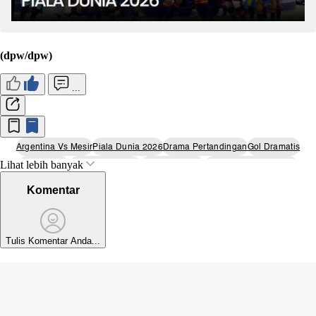
(dpw/dpw)
...
Argentina Vs Mesir
Piala Dunia 2026
Drama Pertandingan
Gol Dramatis
Lihat lebih banyak
Lionel Messi
Kontroversi Wasit
Babak 16 Besar
Juara Bola Dunia 2026
Komentar
Tulis Komentar Anda...