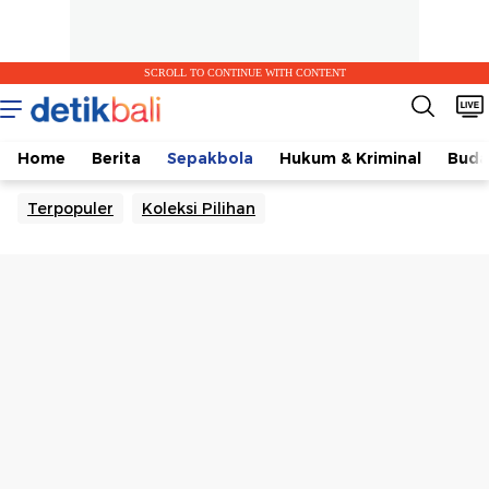
SCROLL TO CONTINUE WITH CONTENT
Home
Berita
Sepakbola
Hukum & Kriminal
Buda
Terpopuler
Koleksi Pilihan