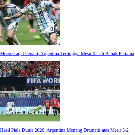
Messi Gagal Penalti, Argentina Tertinggal Mesir 0-1 di Babak Pertama
Hasil Piala Dunia 2026: Argentina Menang Dramatis atas Mesir 3-2