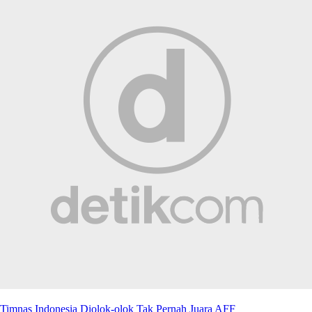
Timnas Indonesia Diolok-olok Tak Pernah Juara AFF