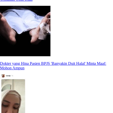
Dokter yang Hina Pasien BPJS 'Banyakin Duit Halal' Minta Maaf:
Mohon Ampun