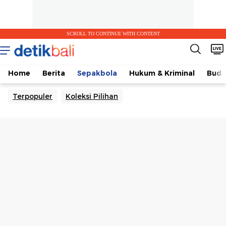
SCROLL TO CONTINUE WITH CONTENT
Home
Berita
Sepakbola
Hukum & Kriminal
Buda
Terpopuler
Koleksi Pilihan