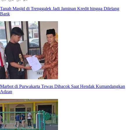
Tanah Masjid di Trenggalek Jadi Jaminan Kredit hingga Dilelang
Bank
Marbot di Purwakarta Tewas Dibacok Saat Hendak Kumandangkan
Adzan