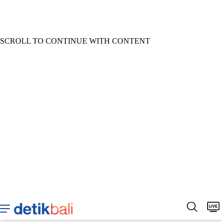
SCROLL TO CONTINUE WITH CONTENT
Home
Berita
Sepakbola
Hukum & Kriminal
Buda