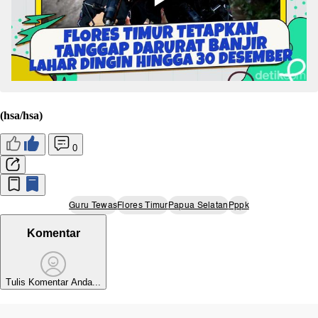
(hsa/hsa)
0
Guru Tewas
Flores Timur
Papua Selatan
Pppk
Komentar
Tulis Komentar Anda...