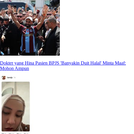
Dokter yang Hina Pasien BPJS 'Banyakin Duit Halal' Minta Maaf:
Mohon Ampun