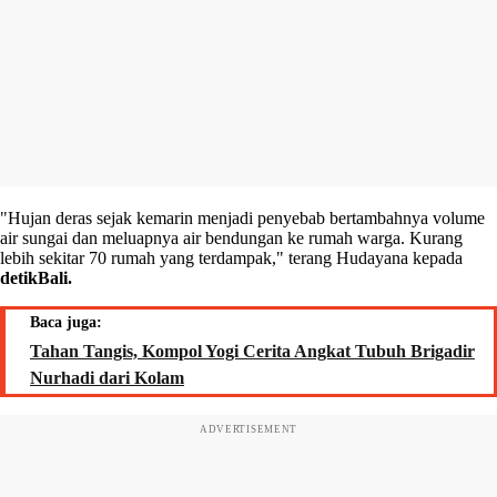
"Hujan deras sejak kemarin menjadi penyebab bertambahnya volume
air sungai dan meluapnya air bendungan ke rumah warga. Kurang
lebih sekitar 70 rumah yang terdampak," terang Hudayana kepada
detikBali.
Baca juga:
Tahan Tangis, Kompol Yogi Cerita Angkat Tubuh Brigadir
Nurhadi dari Kolam
ADVERTISEMENT