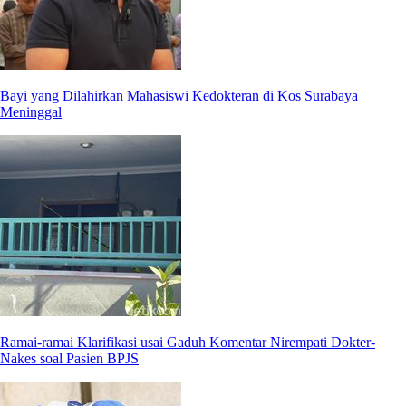
Bayi yang Dilahirkan Mahasiswi Kedokteran di Kos Surabaya
Meninggal
Ramai-ramai Klarifikasi usai Gaduh Komentar Nirempati Dokter-
Nakes soal Pasien BPJS