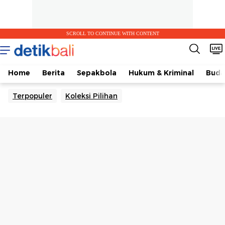
SCROLL TO CONTINUE WITH CONTENT
Home
Berita
Sepakbola
Hukum & Kriminal
Buda
Terpopuler
Koleksi Pilihan