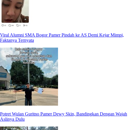
Viral Alumni SMA Bogor Pamer Pindah ke AS Demi Kejar Mimpi,
Faktanya Ternyata
Potret Wulan Guritno Pamer Dewy Skin, Bandingkan Dengan Wajah
Aslinya Dulu