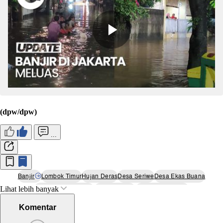
(dpw/dpw)
...
Banjir
Lombok Timur
Hujan Deras
Desa Seriwe
Desa Ekas Buana
Lihat lebih banyak
Nusa Tenggara Barat
Bencana Alam
Rumah Terdampak
Komentar