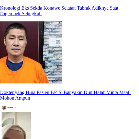
Kronologi Eks Sekda Konawe Selatan Tabrak Adiknya Saat
Digerebek Selingkuh
Dokter yang Hina Pasien BPJS 'Banyakin Duit Halal' Minta Maaf:
Mohon Ampun