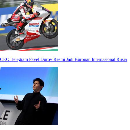
CEO Telegram Pavel Durov Resmi Jadi Buronan Internasional Rusia