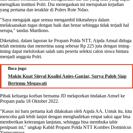
merugikan institusi Polri. Dia menegaskan ini merupakan kejadian
yang pertama dan terakhir di Polres Rote Ndao.
"Saya mengajak agar semua mengambil hikmahnya dalam
melaksanakan tugas dengan baik dan benar sehingga tidak terjadi hal
serupa," tandas Mardiono.
Diketahui, dalam laporan ke Propam Polda NTT, Aipda Amsal diduga
telah meminta dan menerima uang sebesar Rp 225 juta dengan iming-
iming dapat meloloskan salah satu peserta seleksi calon siswa bintara
menjadi anggota Polri.
Baca juga:
Makin Kuat Sinyal Koalisi Anies-Ganjar, Surya Paloh Siap
Bertemu Megawati
Pihak keluarga korban bernama JD melaporkan tindakan Amsel ke
Propam pada 18 Oktober 2022.
"Kasus ini baru pertama kali dilakukan oleh Aipda AA. Untuk itu, kita
mencoba gali lebih lanjut dengan menghadirkan empat saksi agar bisa
memberikan keterangan lanjutan, sehingga bisa membuka tabir
penipuan ini," ungkap Kabid Propam Polda NTT Kombes Dominicus
Yampormase.