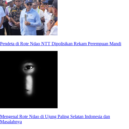
Pendeta di Rote Ndao NTT Dipolisikan Rekam Perempuan Mandi
Mengenal Rote Ndao di Ujung Paling Selatan Indonesia dan
Masalahnya