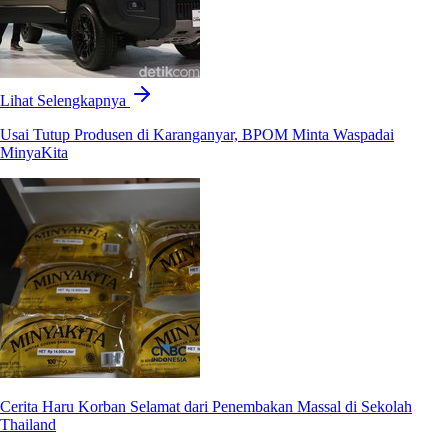
Lihat Selengkapnya
Usai Tutup Produsen di Karanganyar, BPOM Minta Waspadai
MinyaKita
Cerita Haru Korban Selamat dari Penembakan Massal di Sekolah
Thailand