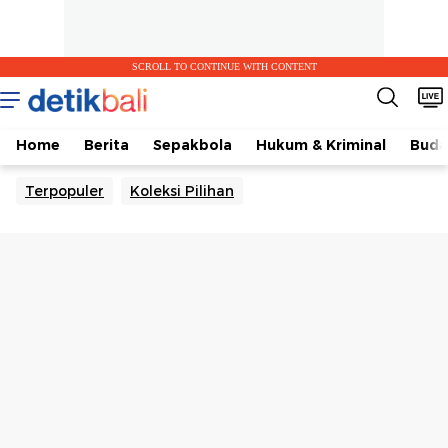
SCROLL TO CONTINUE WITH CONTENT
Home
Berita
Sepakbola
Hukum & Kriminal
Buda
Terpopuler
Koleksi Pilihan