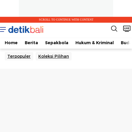
SCROLL TO CONTINUE WITH CONTENT
Home
Berita
Sepakbola
Hukum & Kriminal
Buda
Terpopuler
Koleksi Pilihan