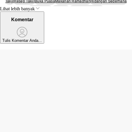
Takjil
Resep Takjil
Buka Puasa
Makanan Ramadhan
Hidangan Sederhana
Lihat lebih banyak
Resep Mudah
Es Cendol
Bubur Kacang Hijau
Komentar
Tulis Komentar Anda...