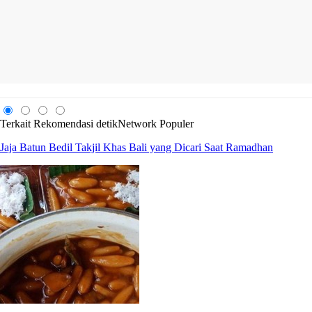
Terkait
Rekomendasi
detikNetwork
Populer
Jaja Batun Bedil Takjil Khas Bali yang Dicari Saat Ramadhan