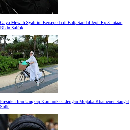
Gaya Mewah Syahrini Bersepeda di Bali, Sandal Jepit Rp 8 Jutaan
Bikin Salfok
Presiden Iran Ungkap Komunikasi dengan Mojtaba Khamenei 'Sangat
Sulit'