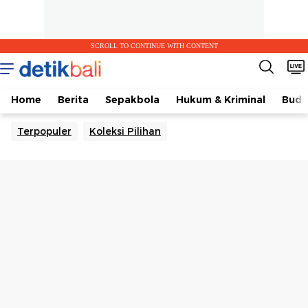
SCROLL TO CONTINUE WITH CONTENT
Home
Berita
Sepakbola
Hukum & Kriminal
Buda
Terpopuler
Koleksi Pilihan