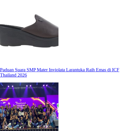
Paduan Suara SMP Mater Inviolata Larantuka Raih Emas di ICF
Thailand 2026