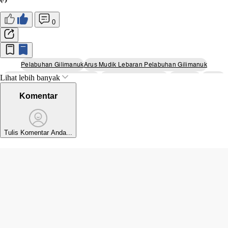
0
Pelabuhan Gilimanuk
Arus Mudik Lebaran Pelabuhan Gilimanuk
Lihat lebih banyak
Arus Mudik Pelabuhan Gilimanuk
Puncak Arus Mudik Bali
Arus Mudik
Lebaran
Idul Fitri 2026
Idul Fitri 1447 H
Komentar
Tulis Komentar Anda...