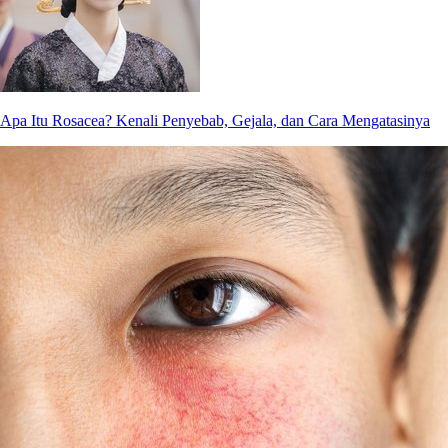
Apa Itu Rosacea? Kenali Penyebab, Gejala, dan Cara Mengatasinya