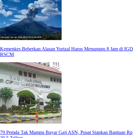
Kemenkes Beberkan Alasan Yurizal Harus Menunggu 8 Jam di IGD
RSCM
79 Pemda Tak Mampu Bayar Gaji ASN, Pusat Siapkan Bantuan Rp
20,5 Triliun