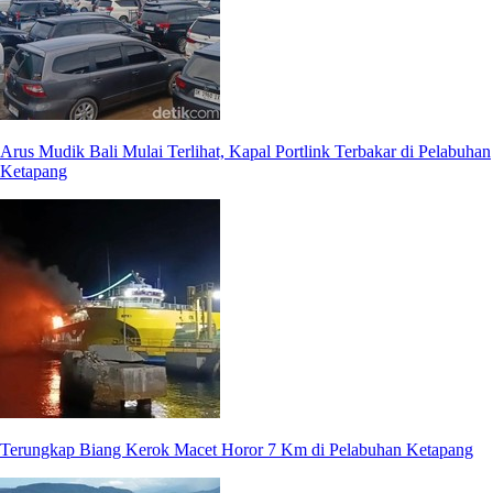
Arus Mudik Bali Mulai Terlihat, Kapal Portlink Terbakar di Pelabuhan
Ketapang
Terungkap Biang Kerok Macet Horor 7 Km di Pelabuhan Ketapang