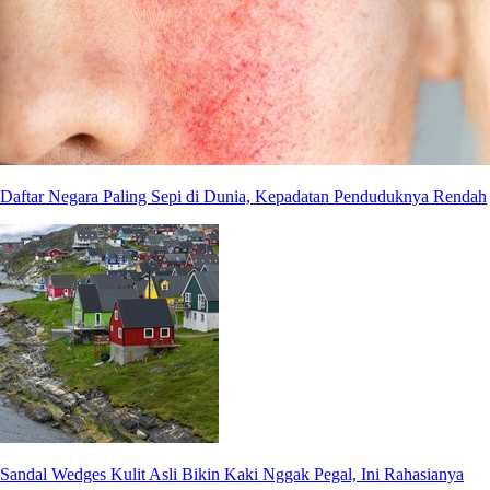
Daftar Negara Paling Sepi di Dunia, Kepadatan Penduduknya Rendah
Sandal Wedges Kulit Asli Bikin Kaki Nggak Pegal, Ini Rahasianya