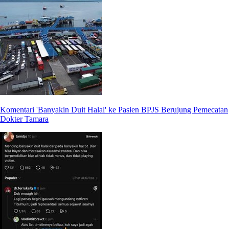
Komentari 'Banyakin Duit Halal' ke Pasien BPJS Berujung Pemecatan
Dokter Tamara