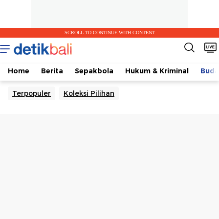
SCROLL TO CONTINUE WITH CONTENT
Home
Berita
Sepakbola
Hukum & Kriminal
Buda
Terpopuler
Koleksi Pilihan