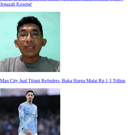
Jenazah Kosong'
Man City Jual Tijjani Reijnders, Buka Harga Mulai Rp 1,3 Triliun