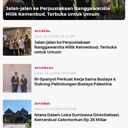
Jalan-jalan ke Perpustakaan Ranggawarsita
Milik Kemenbud, Terbuka untuk Umum
detikEdu
Senin, 20 Jul 2026 20:15 WIB
Jalan-jalan ke Perpustakaan
Ranggawarsita Milik Kemenbud, Terbuka
untuk Umum
detikNews
Kamis, 16 Jul 2026 08:05 WIB
RI-Spanyol Perkuat Kerja Sama Budaya &
Dukung Pelindungan Budaya Palestina
detikBali
Selasa, 14 Jul 2026 22:59 WIB
Istana Dalam Loka Sumbawa Direvitalisasi,
Kemenbud Gelontorkan Rp 26 Miliar