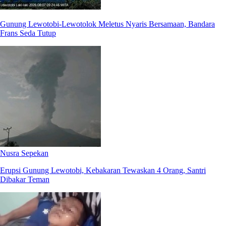
Gunung Lewotobi-Lewotolok Meletus Nyaris Bersamaan, Bandara
Frans Seda Tutup
Nusra Sepekan
Erupsi Gunung Lewotobi, Kebakaran Tewaskan 4 Orang, Santri
Dibakar Teman