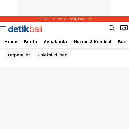
SCROLL TO CONTINUE WITH CONTENT
Home
Berita
Sepakbola
Hukum & Kriminal
Buda
Terpopuler
Koleksi Pilihan