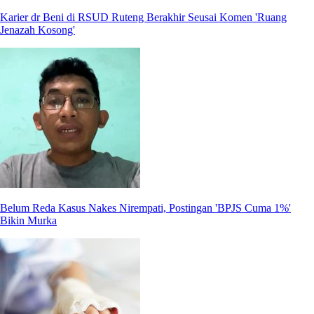
Karier dr Beni di RSUD Ruteng Berakhir Seusai Komen 'Ruang
Jenazah Kosong'
Belum Reda Kasus Nakes Nirempati, Postingan 'BPJS Cuma 1%'
Bikin Murka