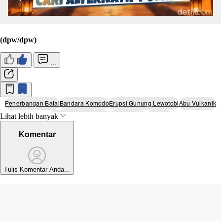
(dpw/dpw)
...
Penerbangan Batal
Bandara Komodo
Erupsi Gunung Lewotobi
Abu Vulkanik
Lihat lebih banyak
Nusa Tenggara Timur
Labuan Bajo
Wings Air
Komentar
Tulis Komentar Anda...