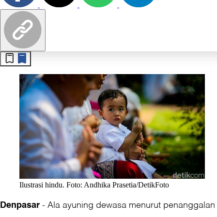
Ilustrasi hindu. Foto: Andhika Prasetia/DetikFoto
-
Ala ayuning dewasa menurut penanggalan ka
Denpasar