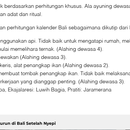
ik berdasarkan perhitungan khusus. Ala ayuning dewas
n adat dan ritual.
n perhitungan kalender Bali sebagaimana dikutip dari 
nggunakan api. Tidak baik untuk mengatapi rumah, mel
lai memelihara ternak. (Alahing dewasa 4).
cewakan (Alahing dewasa 3).
eris, alat penangkap ikan (Alahing dewasa 2).
membuat tombak penangkap ikan. Tidak baik melaksana
rkerjaan yang dianggap penting. (Alahing dewasa 3).
 Ekajalaresi: Luwih Bagia, Pratiti: Jaramerana
run di Bali Setelah Nyepi