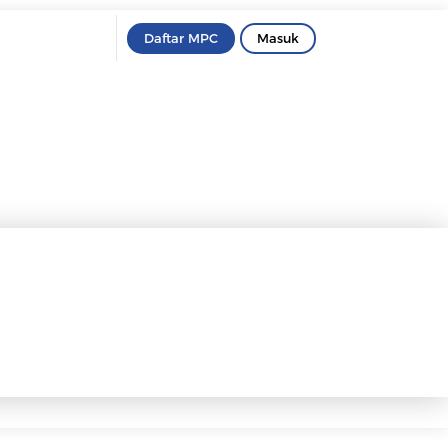
Daftar MPC
Masuk