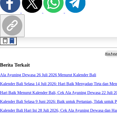
Ala Ay
Berita Terkait
Ala Ayuning Dewasa 26 Juli 2026 Menurut Kalender Bali
Kalender Bali Selasa 14 Juli 2026: Hari Baik Menyadap Tirta dan M
Hari Baik Menurut Kalender Bali, Cek Ala Ayuning Dewasa 22 Juli 2
Kalender Bali Selasa 9 Juni 2026: Baik untuk Pertanian, Tidak untuk 
Kalender Bali Hari Ini 28 Juli 2026, Cek Ala Ayuning Dewasa dan Ha