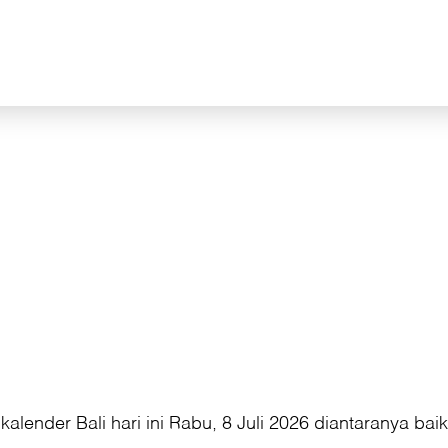
lender Bali hari ini Rabu, 8 Juli 2026 diantaranya ba