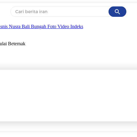
Cancel
Yang sedang ramai dicari
isnis
Nusra
Bali Bungah
Foto
Video
Indeks
#1
gempa hari ini
ulai Beternak
#2
gempa
#3
prabowo
#4
iran
#5
demo
Promoted
Terakhir yang dicari
Loading...