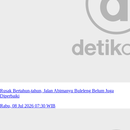
Rusak Bertahun-tahun, Jalan Abimanyu Buleleng Belum Juga
Diperbaiki
Rabu, 08 Jul 2026 07:30 WIB