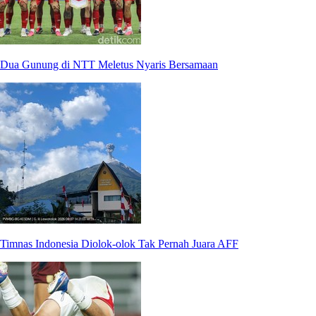
Dua Gunung di NTT Meletus Nyaris Bersamaan
Timnas Indonesia Diolok-olok Tak Pernah Juara AFF