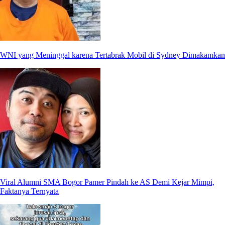
WNI yang Meninggal karena Tertabrak Mobil di Sydney Dimakamkan
Viral Alumni SMA Bogor Pamer Pindah ke AS Demi Kejar Mimpi,
Faktanya Ternyata