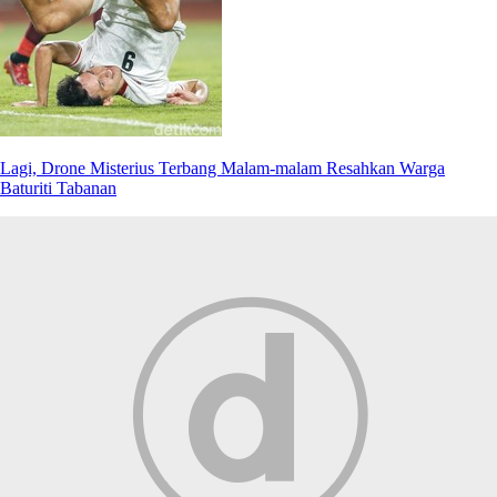
Lagi, Drone Misterius Terbang Malam-malam Resahkan Warga
Baturiti Tabanan