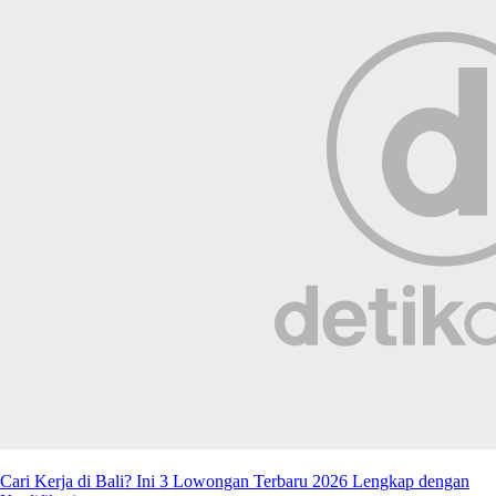
Cari Kerja di Bali? Ini 3 Lowongan Terbaru 2026 Lengkap dengan