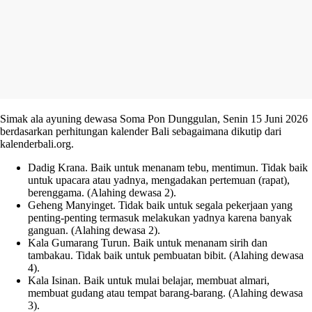
Simak ala ayuning dewasa Soma Pon Dunggulan, Senin 15 Juni 2026
berdasarkan perhitungan kalender Bali sebagaimana dikutip dari
kalenderbali.org.
Dadig Krana. Baik untuk menanam tebu, mentimun. Tidak baik
untuk upacara atau yadnya, mengadakan pertemuan (rapat),
berenggama. (Alahing dewasa 2).
Geheng Manyinget. Tidak baik untuk segala pekerjaan yang
penting-penting termasuk melakukan yadnya karena banyak
ganguan. (Alahing dewasa 2).
Kala Gumarang Turun. Baik untuk menanam sirih dan
tambakau. Tidak baik untuk pembuatan bibit. (Alahing dewasa
4).
Kala Isinan. Baik untuk mulai belajar, membuat almari,
membuat gudang atau tempat barang-barang. (Alahing dewasa
3).