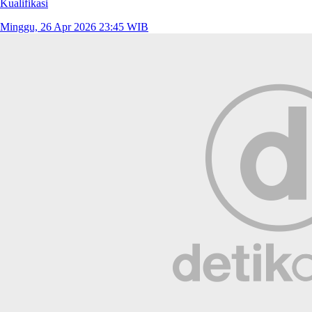
Kualifikasi
Minggu, 26 Apr 2026 23:45 WIB