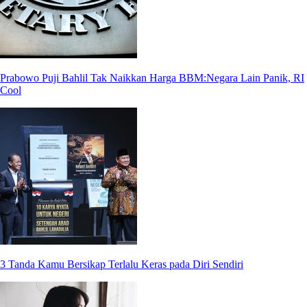
Prabowo Puji Bahlil Tak Naikkan Harga BBM:Negara Lain Panik, RI
Cool
3 Tanda Kamu Bersikap Terlalu Keras pada Diri Sendiri