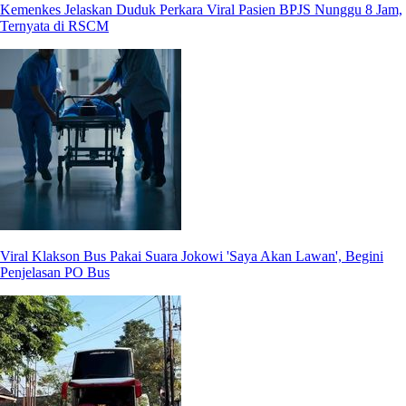
Kemenkes Jelaskan Duduk Perkara Viral Pasien BPJS Nunggu 8 Jam,
Ternyata di RSCM
Viral Klakson Bus Pakai Suara Jokowi 'Saya Akan Lawan', Begini
Penjelasan PO Bus