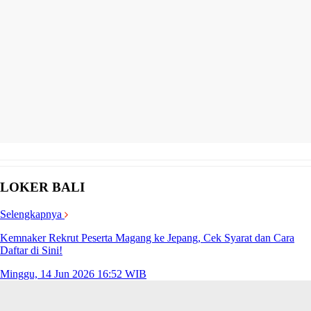
LOKER BALI
Selengkapnya
Kemnaker Rekrut Peserta Magang ke Jepang, Cek Syarat dan Cara
Daftar di Sini!
Minggu, 14 Jun 2026 16:52 WIB