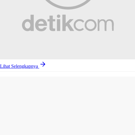
Lihat Selengkapnya