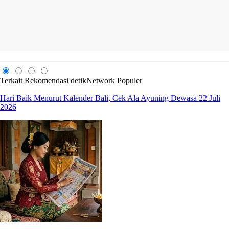
Terkait
Rekomendasi
detikNetwork
Populer
Hari Baik Menurut Kalender Bali, Cek Ala Ayuning Dewasa 22 Juli
2026