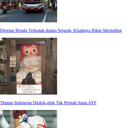
Deretan Benda Terkutuk dalam Sejarah, Kisahnya Bikin Merinding
Timnas Indonesia Diolok-olok Tak Pernah Juara AFF