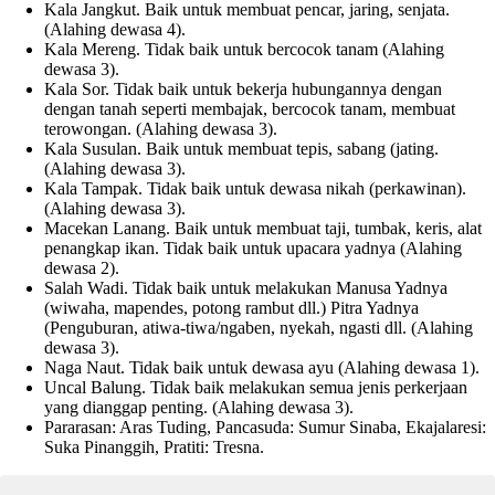
Kala Jangkut. Baik untuk membuat pencar, jaring, senjata.
(Alahing dewasa 4).
Kala Mereng. Tidak baik untuk bercocok tanam (Alahing
dewasa 3).
Kala Sor. Tidak baik untuk bekerja hubungannya dengan
dengan tanah seperti membajak, bercocok tanam, membuat
terowongan. (Alahing dewasa 3).
Kala Susulan. Baik untuk membuat tepis, sabang (jating.
(Alahing dewasa 3).
Kala Tampak. Tidak baik untuk dewasa nikah (perkawinan).
(Alahing dewasa 3).
Macekan Lanang. Baik untuk membuat taji, tumbak, keris, alat
penangkap ikan. Tidak baik untuk upacara yadnya (Alahing
dewasa 2).
Salah Wadi. Tidak baik untuk melakukan Manusa Yadnya
(wiwaha, mapendes, potong rambut dll.) Pitra Yadnya
(Penguburan, atiwa-tiwa/ngaben, nyekah, ngasti dll. (Alahing
dewasa 3).
Naga Naut. Tidak baik untuk dewasa ayu (Alahing dewasa 1).
Uncal Balung. Tidak baik melakukan semua jenis perkerjaan
yang dianggap penting. (Alahing dewasa 3).
Pararasan: Aras Tuding, Pancasuda: Sumur Sinaba, Ekajalaresi:
Suka Pinanggih, Pratiti: Tresna.