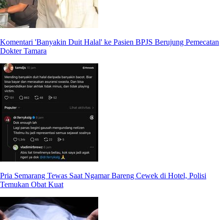
Komentari 'Banyakin Duit Halal' ke Pasien BPJS Berujung Pemecatan
Dokter Tamara
Pria Semarang Tewas Saat Ngamar Bareng Cewek di Hotel, Polisi
Temukan Obat Kuat