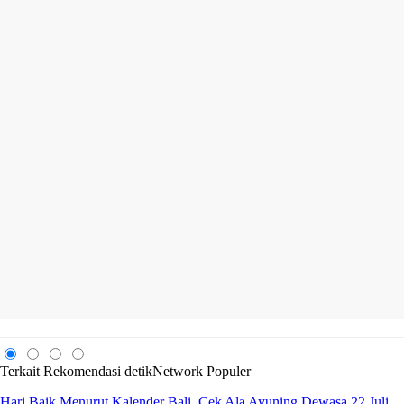
Terkait
Rekomendasi
detikNetwork
Populer
Hari Baik Menurut Kalender Bali, Cek Ala Ayuning Dewasa 22 Juli