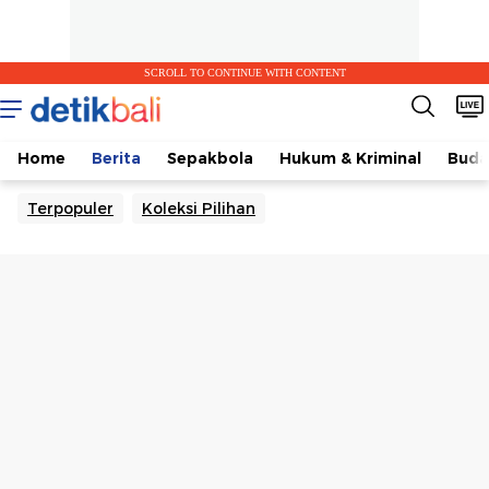
SCROLL TO CONTINUE WITH CONTENT
Home
Berita
Sepakbola
Hukum & Kriminal
Buda
Terpopuler
Koleksi Pilihan