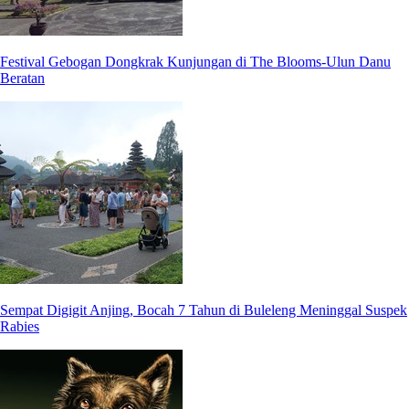
Festival Gebogan Dongkrak Kunjungan di The Blooms-Ulun Danu
Beratan
Sempat Digigit Anjing, Bocah 7 Tahun di Buleleng Meninggal Suspek
Rabies