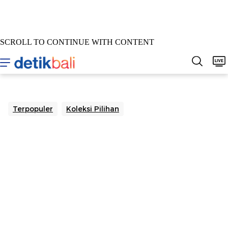
SCROLL TO CONTINUE WITH CONTENT
Home
Berita
Sepakbola
Hukum & Kriminal
Buda
Terpopuler
Koleksi Pilihan