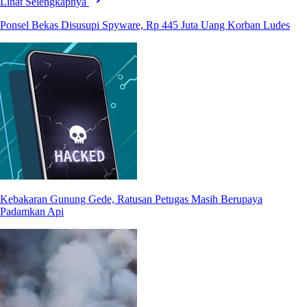
Lihat Selengkapnya
Ponsel Bekas Disusupi Spyware, Rp 445 Juta Uang Korban Ludes
Kebakaran Gunung Gede, Ratusan Petugas Masih Berupaya
Padamkan Api