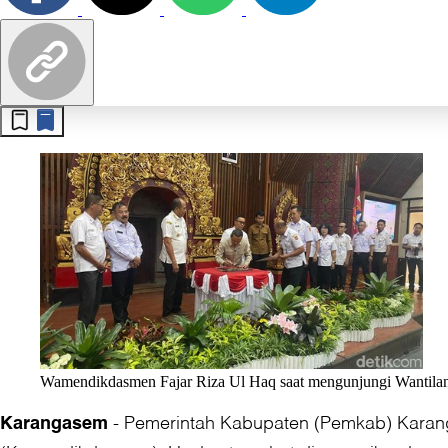
Wamendikdasmen Fajar Riza Ul Haq saat mengunjungi Wantilan S
-
Pemerintah Kabupaten (Pemkab) Karang
Karangasem