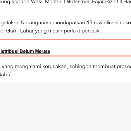
sung kepada Wakil Menteri Dikdasmen Fajar Riza Ul 
ngatakan Karangasem mendapatkan 19 revitalisasi seko
i Gumi Lahar yang masih perlu diperbaiki.
stribusi Belum Merata
yang mengalami kerusakan, sehingga membuat proses be
Rabu.