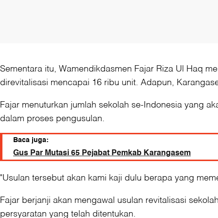
Sementara itu, Wamendikdasmen Fajar Riza Ul Haq menje
direvitalisasi mencapai 16 ribu unit. Adapun, Karanga
Fajar menuturkan jumlah sekolah se-Indonesia yang akan
dalam proses pengusulan.
Baca juga:
Gus Par Mutasi 65 Pejabat Pemkab Karangasem
"Usulan tersebut akan kami kaji dulu berapa yang memenuh
Fajar berjanji akan mengawal usulan revitalisasi seko
persyaratan yang telah ditentukan.