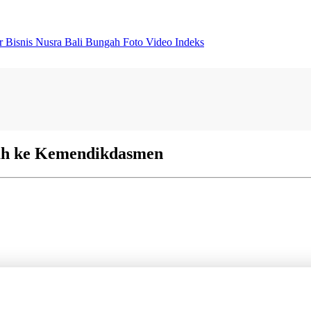
er
Bisnis
Nusra
Bali Bungah
Foto
Video
Indeks
lah ke Kemendikdasmen