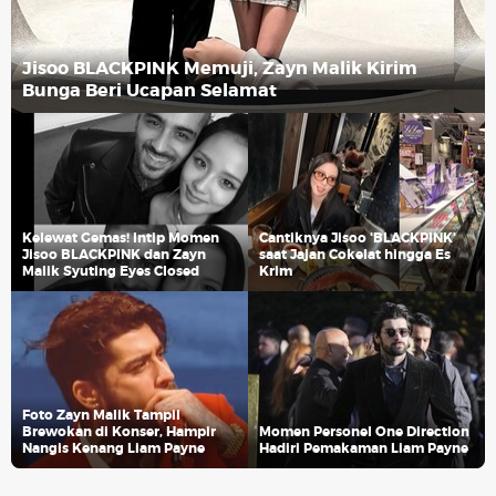
Jisoo BLACKPINK Memuji, Zayn Malik Kirim
Bunga Beri Ucapan Selamat
Kelewat Gemas! Intip Momen
Cantiknya Jisoo 'BLACKPINK'
Jisoo BLACKPINK dan Zayn
saat Jajan Cokelat hingga Es
Malik Syuting Eyes Closed
Krim
Foto Zayn Malik Tampil
Brewokan di Konser, Hampir
Momen Personel One Direction
Nangis Kenang Liam Payne
Hadiri Pemakaman Liam Payne