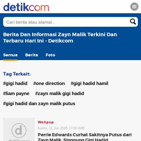
Berita Dan Informasi Zayn Malik Terkini Dan
Terbaru Hari Ini - Detikcom
Semua
Berita
Foto
Tag Terkait:
#gigi hadid
#one direction
#gigi hadid hamil
#liam payne
#zayn malik gigi hadid
#gigi hadid dan zayn malik putus
Wolipop
Kamis, 11 Jun 2026 17:00 WIB
Perrie Edwards Curhat Sakitnya Putus dari
Zayn Malik, Singgung Gigi Hadid