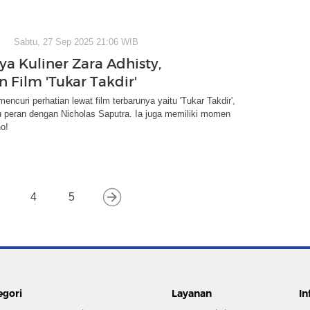
Sabtu, 27 Sep 2025 21:06 WIB
ya Kuliner Zara Adhisty,
 Film 'Tukar Takdir'
encuri perhatian lewat film terbarunya yaitu 'Tukar Takdir',
u peran dengan Nicholas Saputra. Ia juga memiliki momen
ho!
4
5
egori
Layanan
In