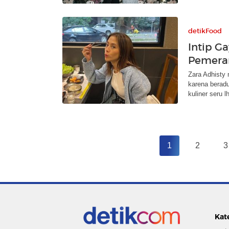
detikFood
Intip Ga
Pemeran
Zara Adhisty m
karena berad
kuliner seru l
1
2
3
Kat