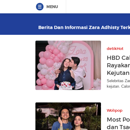
MENU
Berita Dan Informasi Zara Adhisty Terk
detikHot
HBD Cal
Rayakan
Kejutan
Selebritas Za
kejutan. Calo
Wolipop
Most Po
dan Tsa