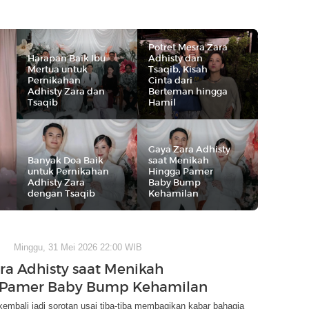
Potret Mesra Zara
Harapan Baik Ibu
Adhisty dan
Mertua untuk
Tsaqib, Kisah
Pernikahan
Cinta dari
Adhisty Zara dan
Berteman hingga
Tsaqib
Hamil
Gaya Zara Adhisty
Banyak Doa Baik
saat Menikah
untuk Pernikahan
Hingga Pamer
Adhisty Zara
Baby Bump
dengan Tsaqib
Kehamilan
Minggu, 31 Mei 2026 22:00 WIB
ra Adhisty saat Menikah
 Pamer Baby Bump Kehamilan
kembali jadi sorotan usai tiba-tiba membagikan kabar bahagia