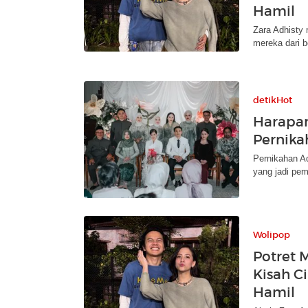
Hamil
Zara Adhisty
mereka dari 
detikHot
Harapan
Pernika
Pernikahan Ad
yang jadi pem
Wolipop
Potret 
Kisah C
Hamil