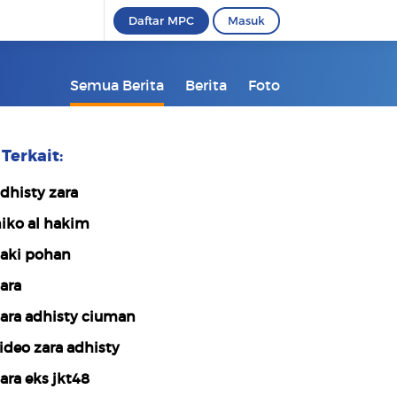
Daftar MPC
Masuk
Semua Berita
Berita
Foto
Terkait:
dhisty zara
iko al hakim
aki pohan
ara
ara adhisty ciuman
ideo zara adhisty
ara eks jkt48