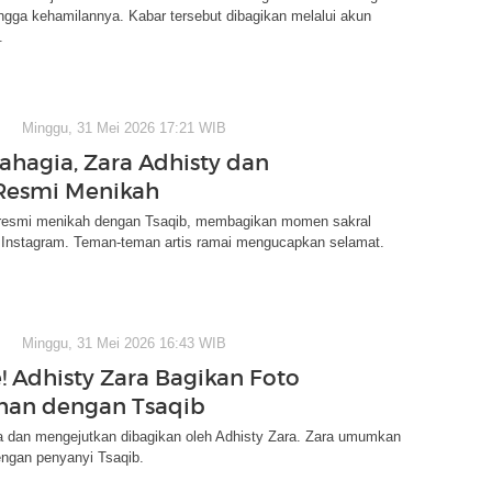
ngga kehamilannya. Kabar tersebut dibagikan melalui akun
.
Minggu, 31 Mei 2026 17:21 WIB
ahagia, Zara Adhisty dan
Resmi Menikah
 resmi menikah dengan Tsaqib, membagikan momen sakral
i Instagram. Teman-teman artis ramai mengucapkan selamat.
Minggu, 31 Mei 2026 16:43 WIB
e! Adhisty Zara Bagikan Foto
han dengan Tsaqib
a dan mengejutkan dibagikan oleh Adhisty Zara. Zara umumkan
engan penyanyi Tsaqib.