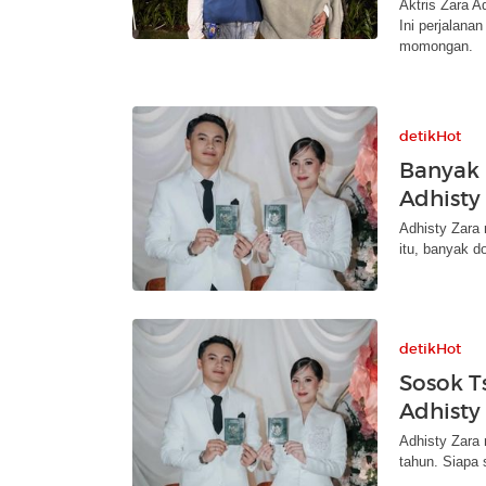
Aktris Zara 
Ini perjalana
momongan.
detikHot
Banyak 
Adhisty
Adhisty Zara
itu, banyak d
detikHot
Sosok T
Adhisty
Adhisty Zara
tahun. Siapa