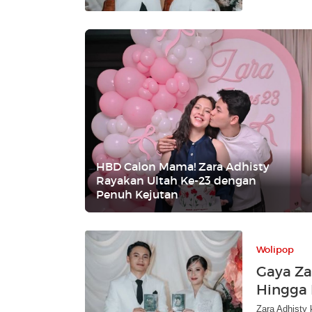
HBD Calon Mama! Zara Adhisty
Rayakan Ultah Ke-23 dengan
Penuh Kejutan
Wolipop
Gaya Za
Hingga
Zara Adhisty 