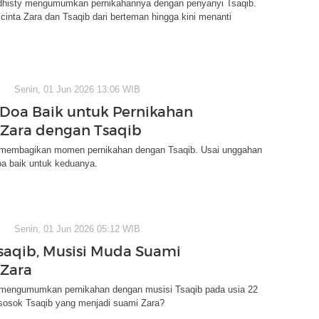
Adhisty mengumumkan pernikahannya dengan penyanyi Tsaqib.
n cinta Zara dan Tsaqib dari berteman hingga kini menanti
Senin, 01 Jun 2026 13:06 WIB
Doa Baik untuk Pernikahan
 Zara dengan Tsaqib
 membagikan momen pernikahan dengan Tsaqib. Usai unggahan
oa baik untuk keduanya.
Senin, 01 Jun 2026 05:12 WIB
saqib, Musisi Muda Suami
 Zara
 mengumumkan pernikahan dengan musisi Tsaqib pada usia 22
 sosok Tsaqib yang menjadi suami Zara?