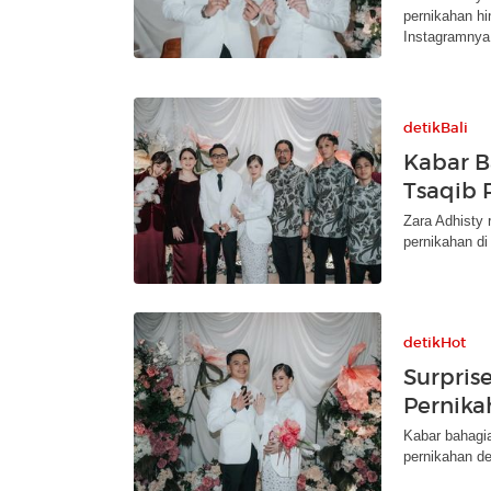
pernikahan hi
Instagramnya
detikBali
Kabar B
Tsaqib 
Zara Adhisty
pernikahan d
detikHot
Surpris
Pernika
Kabar bahagi
pernikahan d