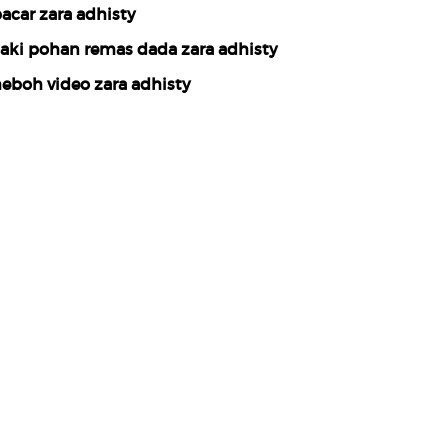
acar zara adhisty
aki pohan remas dada zara adhisty
eboh video zara adhisty