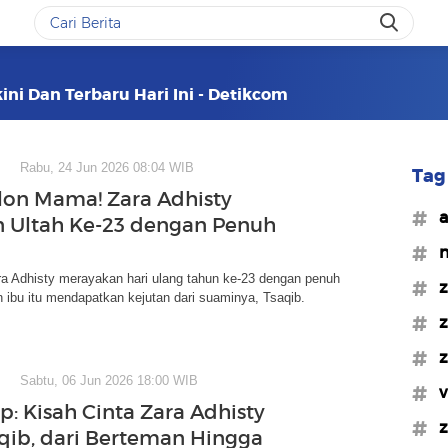
ini Dan Terbaru Hari Ini - Detikcom
Rabu, 24 Jun 2026 08:04 WIB
Tag 
on Mama! Zara Adhisty
#a
 Ultah Ke-23 dengan Penuh
#n
ra Adhisty merayakan hari ulang tahun ke-23 dengan penuh
#z
n ibu itu mendapatkan kejutan dari suaminya, Tsaqib.
#z
#z
Sabtu, 06 Jun 2026 18:00 WIB
#v
p: Kisah Cinta Zara Adhisty
#z
qib, dari Berteman Hingga