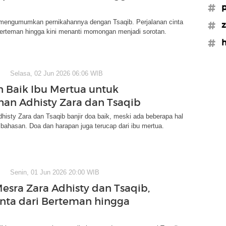
#p
 mengumumkan pernikahannya dengan Tsaqib. Perjalanan cinta
#z
berteman hingga kini menanti momongan menjadi sorotan.
#h
Selasa, 02 Jun 2026 06:06 WIB
 Baik Ibu Mertua untuk
han Adhisty Zara dan Tsaqib
histy Zara dan Tsaqib banjir doa baik, meski ada beberapa hal
bahasan. Doa dan harapan juga terucap dari ibu mertua.
Senin, 01 Jun 2026 20:00 WIB
Mesra Zara Adhisty dan Tsaqib,
inta dari Berteman hingga