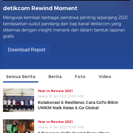
detikcom Rewind Moment
Mengulas kembali berbagai peristiwa penting sepanjang 2021
berdasarkan sudut pandang dari tiap kanal detikcom yang
dikemas dengan insight menarik dan dalam bentuk laporan
grafis.
Download Report
Semua Berita
Berita
Foto
Video
Year in Review 2021
Selasa, 18 Jan 2022 22:55 WIB
Kolaborasi & Resiliensi, Cara GoTo Bikin
UMKM Naik Kelas & Go Global
Year in Review 2021
Selasa, 18 Jan 2022 15:00 WIB