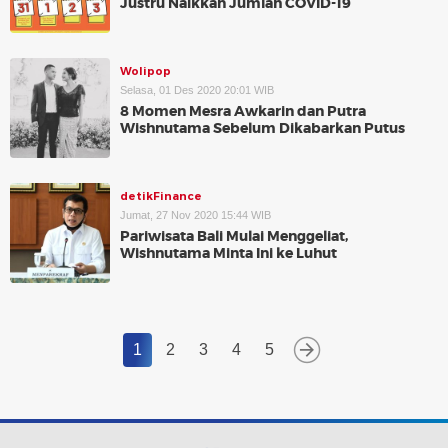
Justru Naikkan Jumlah COVID-19
Wolipop
Selasa, 01 Des 2020 20:01 WIB
8 Momen Mesra Awkarin dan Putra
Wishnutama Sebelum Dikabarkan Putus
detikFinance
Jumat, 27 Nov 2020 15:44 WIB
Pariwisata Bali Mulai Menggeliat,
Wishnutama Minta Ini ke Luhut
1
2
3
4
5