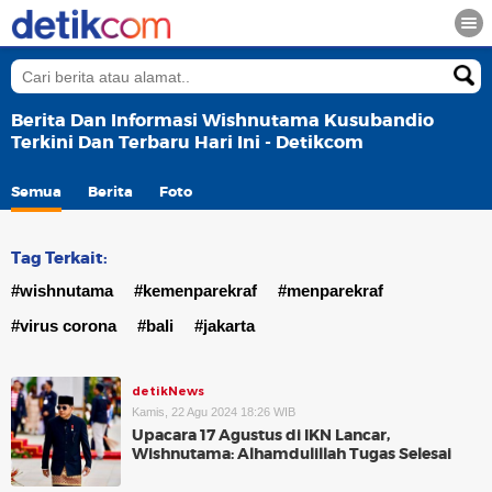
Berita Dan Informasi Wishnutama Kusubandio
Terkini Dan Terbaru Hari Ini - Detikcom
Semua
Berita
Foto
Tag Terkait:
#wishnutama
#kemenparekraf
#menparekraf
#virus corona
#bali
#jakarta
detikNews
Kamis, 22 Agu 2024 18:26 WIB
Upacara 17 Agustus di IKN Lancar,
Wishnutama: Alhamdulillah Tugas Selesai