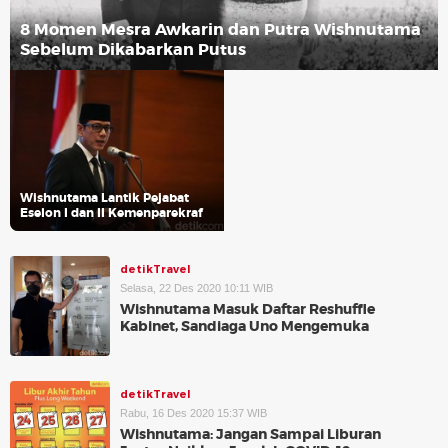
8 Momen Mesra Awkarin dan Putra Wishnutama
Sebelum Dikabarkan Putus
Wishnutama Lantik Pejabat
Eselon I dan II Kemenparekraf
detikTravel
Selasa, 22 Des 2020 10:11 WIB
Wishnutama Masuk Daftar Reshuffle
Kabinet, Sandiaga Uno Mengemuka
detikTravel
Rabu, 16 Des 2020 15:37 WIB
Wishnutama: Jangan Sampai Liburan