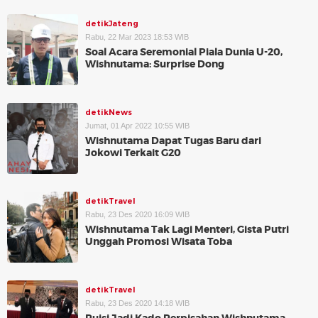
detikJateng
Rabu, 22 Mar 2023 18:53 WIB
Soal Acara Seremonial Piala Dunia U-20,
Wishnutama: Surprise Dong
detikNews
Jumat, 01 Apr 2022 10:55 WIB
Wishnutama Dapat Tugas Baru dari
Jokowi Terkait G20
detikTravel
Rabu, 23 Des 2020 16:09 WIB
Wishnutama Tak Lagi Menteri, Gista Putri
Unggah Promosi Wisata Toba
detikTravel
Rabu, 23 Des 2020 14:18 WIB