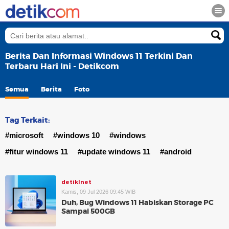
Berita Dan Informasi Windows 11 Terkini Dan
Terbaru Hari Ini - Detikcom
Semua
Berita
Foto
Tag Terkait:
#microsoft
#windows 10
#windows
#fitur windows 11
#update windows 11
#android
detikInet
Kamis, 09 Jul 2026 09:45 WIB
Duh, Bug Windows 11 Habiskan Storage PC
Sampai 500GB