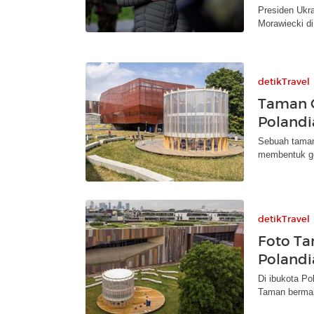
Presiden Ukr
Morawiecki d
detikTravel
Taman G
Polandi
Sebuah taman 
membentuk ge
detikTravel
Foto Ta
Polandi
Di ibukota Po
Taman bermain