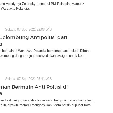
aina Volodymyr Zelensky menemui PM Polandia, Mateusz
i Warsawa, Polandia.
Selasa, 07 Sep 2021 22:08 WIB
elembung Antipolusi dari
a
bermain di Warsawa, Polandia berkonsep anti polusi. Dibuat
lembung dengan tujuan menyediakan oksigen untuk kota.
Selasa, 07 Sep 2021 05:41 WIB
man Bermain Anti Polusi di
a
landia dibangun sebuah silinder yang berguna menangkal polusi.
 ini diyakini mampu menghasilkan udara bersih di pusat kota.