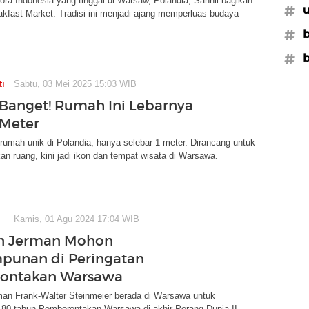
ora Indonesia yang tinggal di Warsaw, Polandia, Sahnil bagikan
#u
kfast Market. Tradisi ini menjadi ajang memperluas budaya
#b
#b
ti
Sabtu, 03 Mei 2025 15:03 WIB
Banget! Rumah Ini Lebarnya
Meter
rumah unik di Polandia, hanya selebar 1 meter. Dirancang untuk
 ruang, kini jadi ikon dan tempat wisata di Warsawa.
Kamis, 01 Agu 2024 17:04 WIB
en Jerman Mohon
punan di Peringatan
ontakan Warsawa
man Frank-Walter Steinmeier berada di Warsawa untuk
 80 tahun Pemberontakan Warsawa di akhir Perang Dunia II.