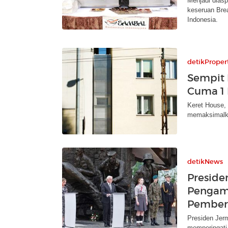
Menjadi diasp
keseruan Brea
Indonesia.
detikProper
Sempit 
Cuma 1 
Keret House, 
memaksimalkan
detikNews
Presid
Pengam
Pember
Presiden Jer
memperingati