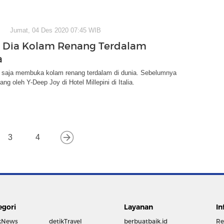
Jumat, 04 Des 2020 07:45 WIB
ni Dia Kolam Renang Terdalam
a
u saja membuka kolam renang terdalam di dunia. Sebelumnya
gang oleh Y-Deep Joy di Hotel Millepini di Italia.
3
4
egori
Layanan
In
kNews
detikTravel
berbuatbaik.id
Re