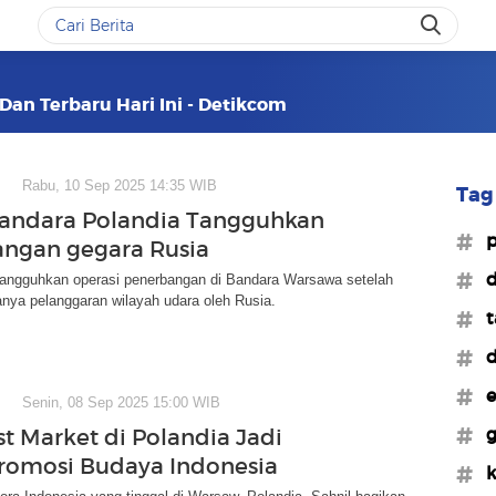
Dan Terbaru Hari Ini - Detikcom
Rabu, 10 Sep 2025 14:35 WIB
Tag 
andara Polandia Tangguhkan
#p
ngan gegara Rusia
#d
angguhkan operasi penerbangan di Bandara Warsawa setelah
anya pelanggaran wilayah udara oleh Rusia.
#
#
#e
Senin, 08 Sep 2025 15:00 WIB
#
st Market di Polandia Jadi
romosi Budaya Indonesia
#k