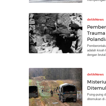
detikNews
Pember
Trauma
Polandi
Pemberontak
adalah kisah
dengan brutal
detikNews
Misteriu
Ditemuk
Puing-puing da
ditemukan di 