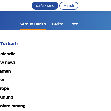
Daftar MPC
Masuk
Semua Berita
Berita
Foto
Terkait:
olandia
w news
taman
dw
ropa
gunung
olam renang