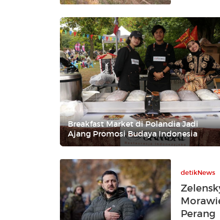
Breakfast Market di Polandia Jadi
Ajang Promosi Budaya Indonesia
detikNews
Zelensk
Morawie
Perang