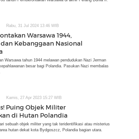
Rabu, 31 Jul 2024 13:46 WIB
ontakan Warsawa 1944,
 dan Kebanggaan Nasional
a
an Warsawa tahun 1944 melawan pendudukan Nazi Jerman
 kepahlawanan besar bagi Polandia. Pasukan Nazi membalas
.
Kamis, 27 Apr 2023 15:27 WIB
s! Puing Objek Militer
an di Hutan Polandia
ri sebuah objek militer yang tak teridentifikasi atau misterius
area hutan dekat kota Bydgoszcz, Polandia bagian utara.