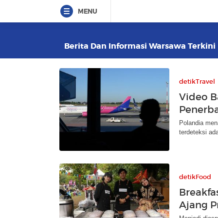
MENU
Berita Dan Informasi Warsawa Terkini 
detikTravel
Video B
Penerba
Polandia men
terdeteksi ad
detikFood
Breakfa
Ajang P