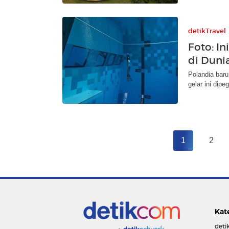
detikTravel
Foto: I
di Duni
Polandia bar
gelar ini dipe
1
2
Kat
deti