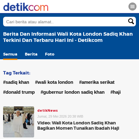
Berita Dan Informasi Wali Kota London Sadiq Khan
Terkini Dan Terbaru Hari Ini - Detikcom
Semua
Berita
Foto
Tag Terkait:
#sadiq khan
#wali kota london
#amerika serikat
#donald trump
#gubernur london sadiq khan
#haji
detikNews
Jumat, 29 Mei 2026 20:38 WIB
Video: Wali Kota London Sadiq Khan
Bagikan Momen Tunaikan Ibadah Haji