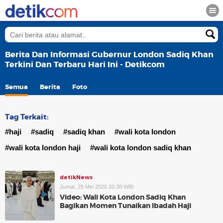
Berita Dan Informasi Gubernur London Sadiq Khan
Terkini Dan Terbaru Hari Ini - Detikcom
Semua
Berita
Foto
Tag Terkait:
#haji
#sadiq
#sadiq khan
#wali kota london
#wali kota london haji
#wali kota london sadiq khan
detikNews
Jumat, 29 Mei 2026 20:38 WIB
Video: Wali Kota London Sadiq Khan
Bagikan Momen Tunaikan Ibadah Haji