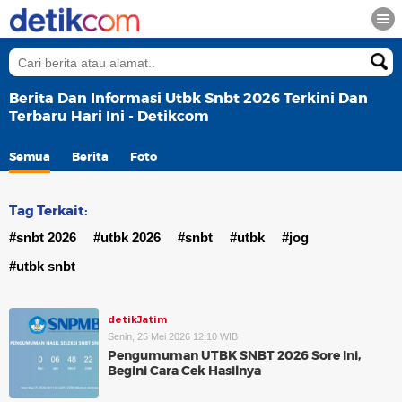
Berita Dan Informasi Utbk Snbt 2026 Terkini Dan
Terbaru Hari Ini - Detikcom
Semua
Berita
Foto
Tag Terkait:
#snbt 2026
#utbk 2026
#snbt
#utbk
#jog
#utbk snbt
detikJatim
Senin, 25 Mei 2026 12:10 WIB
Pengumuman UTBK SNBT 2026 Sore Ini,
Begini Cara Cek Hasilnya