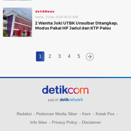
detikNews
Kamis, 23 Apr 2026 09:43 WIB
2 Wanita Joki UTBK Unsulbar Ditangkap,
Modus Pakai HP Jadul dan KTP Palsu
1
2
3
4
5
part of
Redaksi
Pedoman Media Siber
Karir
Kotak Pos
Info Iklan
Privacy Policy
Disclaimer