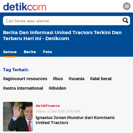
Berita Dan Informasi United Tractors Terkini Dan
Terbaru Hari Ini - Detikcom
Semua
Berita
Foto
Tag Terkait:
#agincourt resources
#bus
#scania
#alat berat
#astra international
#dividen
detikFinance
Selasa, 12 Mei 2026 18:40 WIB
Ignasius Jonan Mundur dari Komisaris
United Tractors