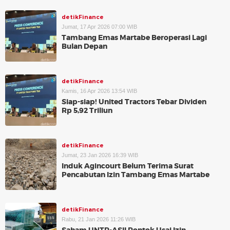
detikFinance
Jumat, 17 Apr 2026 07:00 WIB
Tambang Emas Martabe Beroperasi Lagi
Bulan Depan
detikFinance
Kamis, 16 Apr 2026 13:54 WIB
Siap-siap! United Tractors Tebar Dividen
Rp 5,92 Triliun
detikFinance
Jumat, 23 Jan 2026 16:39 WIB
Induk Agincourt Belum Terima Surat
Pencabutan Izin Tambang Emas Martabe
detikFinance
Rabu, 21 Jan 2026 11:26 WIB