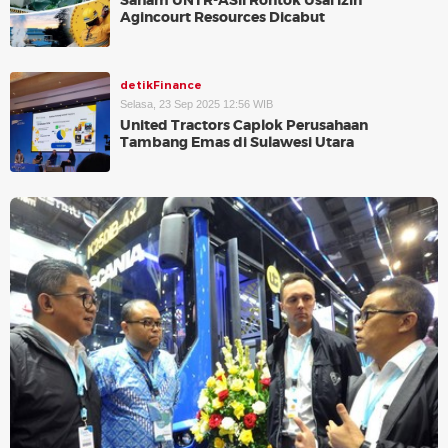
Saham UNTR-ASII Rontok Usai Izin
Agincourt Resources Dicabut
detikFinance
Selasa, 23 Sep 2025 12:56 WIB
United Tractors Caplok Perusahaan
Tambang Emas di Sulawesi Utara