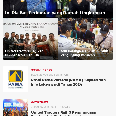
Ini Dia Bus Perkotaan yang Ramah Lingkungan
United Tractors Bagikan
Adu Ketangkasan Catur untuk
Dividen Rp 3,3 Triliun
Pengunjung Pameran
detikFinance
Rabu, 21 Agu 2024 20:45 WIB
Profil Pama Persada (PAMA): Sejarah dan
Info Lokernya di Tahun 2024
detikNews
Jumat, 07 Jun 2024 21:25 WIB
United Tractors Raih 3 Penghargaan