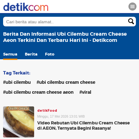
Berita Dan Informasi Ubi Cilembu Cream Cheese
Aeon Terkini Dan Terbaru Hari Ini - Detikcom
Semua
Berita
Foto
Tag Terkait:
#ubi cilembu
#ubi cilembu cream cheese
#ubi cilembu cream cheese aeon
#viral
detikFood
Minggu, 17 Mei 2026 13:01 WIB
Video Rebutan Ubi Cilembu Cream Cheese
di AEON, Ternyata Begini Rasanya!