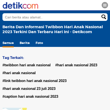
Berita Dan Informasi Twibbon Hari Anak Nasional
2023 Terkini Dan Terbaru Hari Ini - Detikcom
Semua
Berita
Foto
Tag Terkait:
#twibbon hari anak nasional
#hari anak nasional 2023
#hari anak nasional
#link twibbon hari anak nasional 2023
#hari anak nasional 23 juli 2023
#caption hari anak nasional 2023