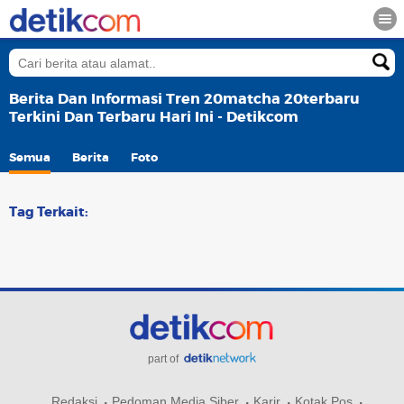
Berita Dan Informasi Tren 20matcha 20terbaru
Terkini Dan Terbaru Hari Ini - Detikcom
Semua
Berita
Foto
Tag Terkait:
part of
Redaksi
Pedoman Media Siber
Karir
Kotak Pos