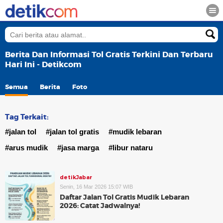
Berita Dan Informasi Tol Gratis Terkini Dan Terbaru
Hari Ini - Detikcom
Semua
Berita
Foto
Tag Terkait:
#jalan tol
#jalan tol gratis
#mudik lebaran
#arus mudik
#jasa marga
#libur nataru
detikJabar
Senin, 16 Mar 2026 15:07 WIB
Daftar Jalan Tol Gratis Mudik Lebaran
2026: Catat Jadwalnya!