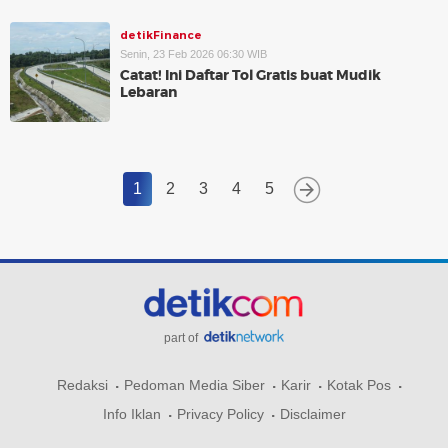
detikFinance
Senin, 23 Feb 2026 06:30 WIB
Catat! Ini Daftar Tol Gratis buat Mudik
Lebaran
1
2
3
4
5
part of
Redaksi
Pedoman Media Siber
Karir
Kotak Pos
Info Iklan
Privacy Policy
Disclaimer