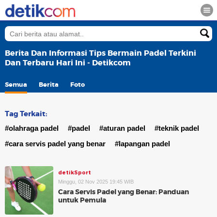
Berita Dan Informasi Tips Bermain Padel Terkini
Dan Terbaru Hari Ini - Detikcom
Semua
Berita
Foto
Tag Terkait:
#olahraga padel
#padel
#aturan padel
#teknik padel
#cara servis padel yang benar
#lapangan padel
detikSport
Minggu, 02 Nov 2025 19:45 WIB
Cara Servis Padel yang Benar: Panduan
untuk Pemula