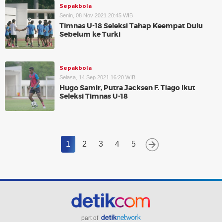
Sepakbola
Senin, 08 Nov 2021 20:45 WIB
Timnas U-18 Seleksi Tahap Keempat Dulu
Sebelum ke Turki
Sepakbola
Selasa, 14 Sep 2021 16:20 WIB
Hugo Samir, Putra Jacksen F. Tiago Ikut
Seleksi Timnas U-18
1
2
3
4
5
part of