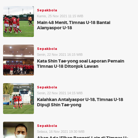
Sepakbola
Kamis, 25 Nov 2021 11:15 WIB
Main 48 Menit, Timnas U-18 Bantai
Alanyaspor U-18
Sepakbola
Senin, 22 Nov 2021 16:15 WIB
Kata Shin Tae-yong soal Laporan Pemain
Timnas U-18 Ditonjok Lawan
Sepakbola
Senin, 22 Nov 2021 14:15 WIB
Kalahkan Antalyaspor U-18, Timnas U-18
Dipuji Shin Tae-yong
Sepakbola
Selasa, 16 Nov 2021 19:30 WIB