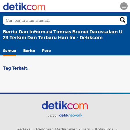
Berita Dan Informasi Timnas Brunei Darussalam U
23 Terkini Dan Terbaru Hari Ini - Detikcom
Semua
Berita
Foto
Tag Terkait:
part of
Redaksi
Pedoman Media Siber
Karir
Kotak Pos